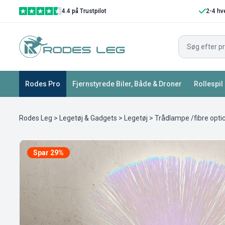
4.4 på Trustpilot
2-4 hv
Rodes Pro
Fjernstyrede Biler, Både & Droner
Rollespil
Rodes Leg
>
Legetøj & Gadgets
>
Legetøj
> Trådlampe /fibre opti
Spar 29%