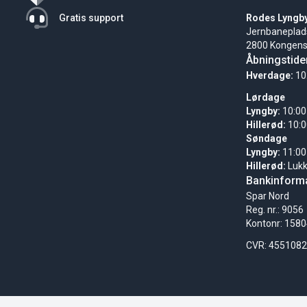
Gratis support
Rodes Lyngb
Jernbaneplad
2800 Kongens
Åbningstide
Hverdage:
10
Lørdage
Lyngby:
10:00
Hillerød:
10:0
Søndage
Lyngby:
11:00
Hillerød:
Luk
Bankinforma
Spar Nord
Reg. nr.: 9056
Kontonr: 158
CVR: 455108