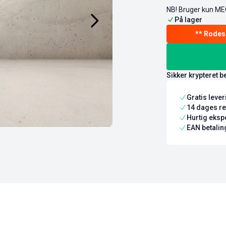
NB! Bruger kun MEG
På lager
Sikker krypteret b
Gratis leve
14 dages re
Hurtig ekspe
EAN betaling