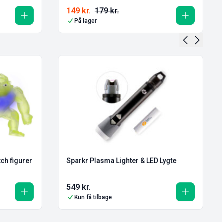
149
kr.
179
kr.
På lager
ch figurer
Sparkr Plasma Lighter & LED Lygte
549
kr.
Kun få tilbage