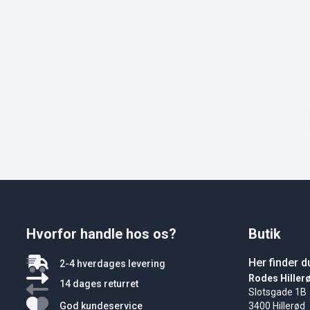
Hvorfor handle hos os?
Butik
Her finder d
2-4 hverdages levering
Rodes Hiller
14 dages returret
Slotsgade 1B
God kundeservice
3400 Hillerød