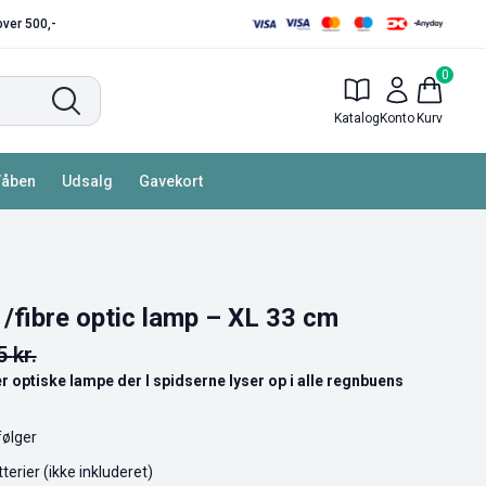
 over 500,-
0
Katalog
Konto
Kurv
Våben
Udsalg
Gavekort
/fibre optic lamp – XL 33 cm
95
kr.
r optiske lampe der I spidserne lyser op i alle regnbuens
følger
erier (ikke inkluderet)