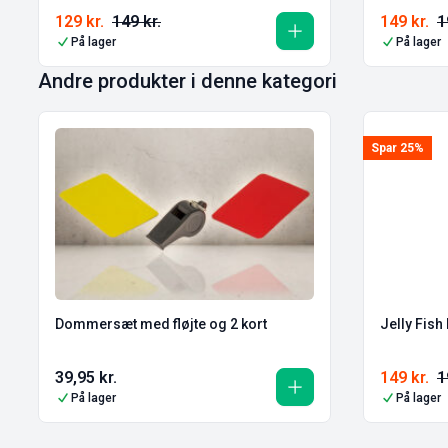
129
kr.
149
kr.
149
kr.
1
På lager
På lager
Andre produkter i denne kategori
Spar 25%
Dommersæt med fløjte og 2 kort
Jelly Fish
39,95
kr.
149
kr.
1
På lager
På lager