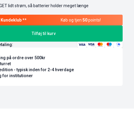
ET lidt strøm, så batterier holder meget længe
Køb og tjen
50
points!
Tilføj til kurv
etaling:
ring på ordre over 500kr
turret
dition - typisk inden for 2-4 hverdage
 for institutioner