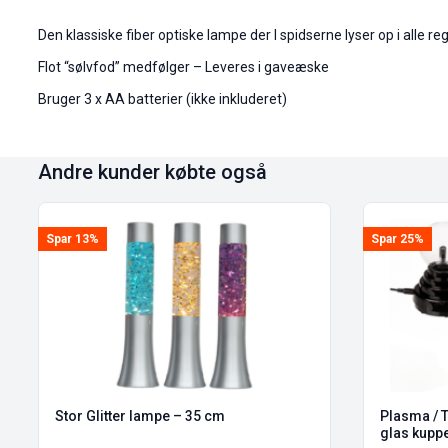
Den klassiske fiber optiske lampe der I spidserne lyser op i alle r
Flot “sølvfod” medfølger – Leveres i gaveæske
Bruger 3 x AA batterier (ikke inkluderet)
Andre kunder købte også
Spar 13%
Spar 25%
Stor Glitter lampe – 35 cm
Plasma /
glas kupp