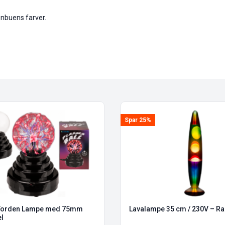
egnbuens farver.
Spar 25%
 Torden Lampe med 75mm
Lavalampe 35 cm / 230V – R
el