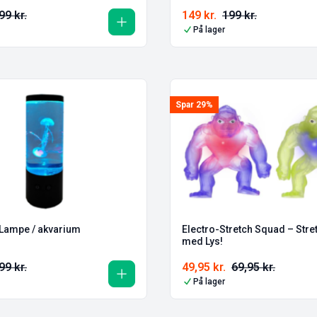
99
kr.
149
kr.
199
kr.
På lager
Spar 29%
 Lampe / akvarium
Electro-Stretch Squad – Stret
med Lys!
99
kr.
49,95
kr.
69,95
kr.
På lager