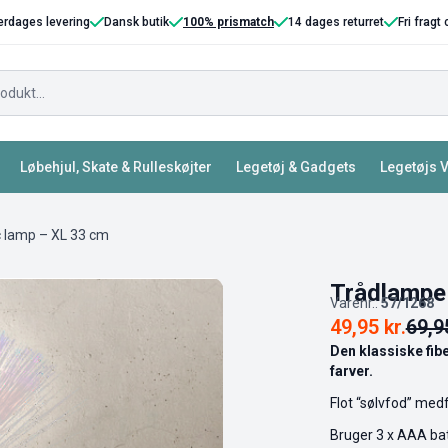
erdages levering
Dansk butik
100% prismatch
14 dages returret
Fri fragt
Løbehjul, Skate & Rulleskøjter
Legetøj & Gadgets
Legetøjs 
c lamp – XL 33 cm
Trådlampe 
Varenr.:
57/1268
49,95
kr.
69,
Den klassiske fibe
farver.
Flot “sølvfod” med
Bruger 3 x AAA batt