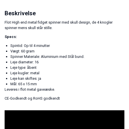
Beskrivelse
Flot High end metal fidget spinner med skull design, de 4 knogler
spinner mens skull står stille.
Specs:
Spintid: Op til 4 minutter
Vægt: 60 gram
Spinner Materiale: Aluminium med Stål bund.
Leje diameter: 16
Leje type: åbent
Leje kugler: metal
Leje kan skiftes: ja
Mål: 65 x 15 mm
Leveres i flot metal gaveæske.
CE-Godkendt og RoHS godkendt