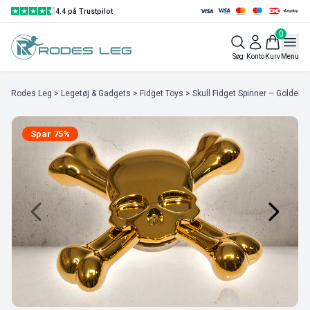
4.4 på Trustpilot
0
Søg
Konto
Kurv
Menu
Rodes Leg
>
Legetøj & Gadgets
>
Fidget Toys
> Skull Fidget Spinner – Golden
Spar 75%