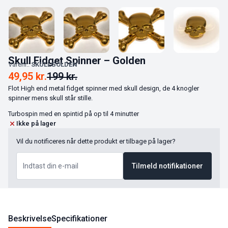
Skull Fidget Spinner – Golden
Varenr.:
SKULLGOLDEN
49,95
kr.
199
kr.
Flot High end metal fidget spinner med skull design, de 4 knogler
spinner mens skull står stille.
Turbospin med en spintid på op til 4 minutter
Ikke på lager
Vil du notificeres når dette produkt er tilbage på lager?
Tilmeld notifikationer
Beskrivelse
Specifikationer