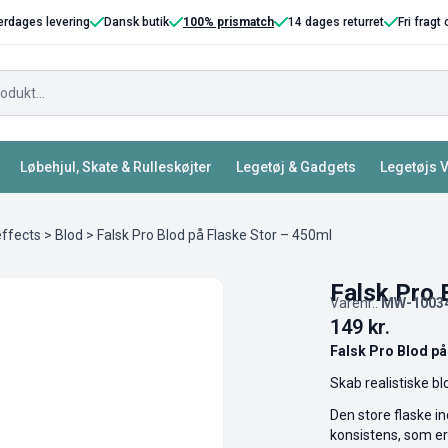
erdages levering
Dansk butik
100% prismatch
14 dages returret
Fri fragt
Løbehjul, Skate & Rulleskøjter
Legetøj & Gadgets
Legetøjs 
effects
>
Blod
> Falsk Pro Blod på Flaske Stor – 450ml
Falsk Pro 
Varenr.:
MW-1003
149
kr.
Falsk Pro Blod på
Skab realistiske b
Den store flaske i
konsistens, som er 