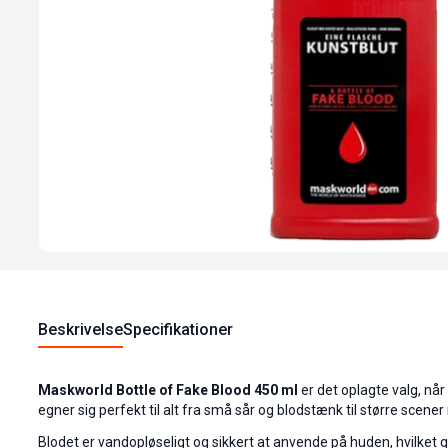
Beskrivelse
Specifikationer
Maskworld Bottle of Fake Blood 450 ml
er det oplagte valg, nå
egner sig perfekt til alt fra små sår og blodstænk til større scen
Blodet er vandopløseligt og sikkert at anvende på huden, hvilket g