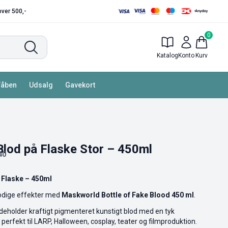
 over 500,-
0
Katalog
Konto
Kurv
Våben
Udsalg
Gavekort
Blod på Flaske Stor – 450ml
40
 Flaske – 450ml
lodige effekter med
Maskworld Bottle of Fake Blood 450 ml
.
ndeholder kraftigt pigmenteret kunstigt blod med en tyk
perfekt til LARP, Halloween, cosplay, teater og filmproduktion.