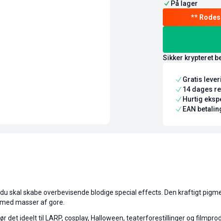
På lager
Sikker krypteret b
Gratis leve
14 dages re
Hurtig ekspe
EAN betaling
r du skal skabe overbevisende blodige special effects. Den kraftigt pig
er med masser af gore.
ør det ideelt til LARP, cosplay, Halloween, teaterforestillinger og filmp