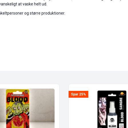
vanskeligt at vaske helt ud.
enkeltpersoner og større produktioner.
Spar 25%