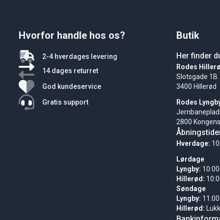
Hvorfor handle hos os?
Butik
Her finder d
2-4 hverdages levering
Rodes Hiller
14 dages returret
Slotsgade 1B
God kundeservice
3400 Hillerød
Gratis support
Rodes Lyngb
Jernbaneplad
2800 Kongens
Åbningstide
Hverdage:
10
Lørdage
Lyngby:
10:00
Hillerød:
10:0
Søndage
Lyngby:
11:00
Hillerød:
Luk
Bankinforma