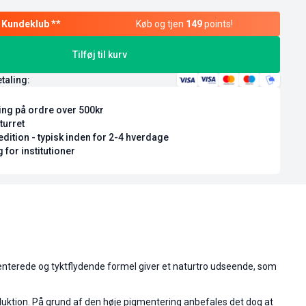
Køb og tjen
149
points!
Tilføj til kurv
etaling:
ring på ordre over 500kr
turret
dition - typisk inden for 2-4 hverdage
 for institutioner
menterede og tyktflydende formel giver et naturtro udseende, som
roduktion. På grund af den høje pigmentering anbefales det dog at