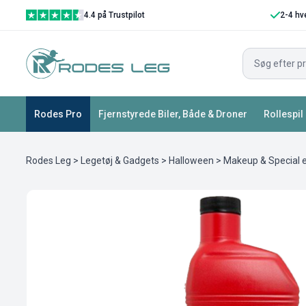
4.4 på Trustpilot
2-4 hv
Rodes Pro
Fjernstyrede Biler, Både & Droner
Rollespil
Rodes Leg
>
Legetøj & Gadgets
>
Halloween
>
Makeup & Special 