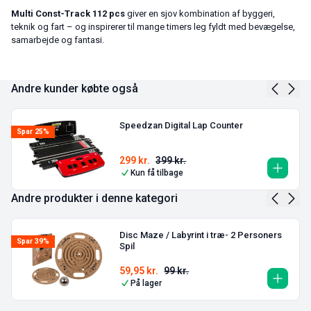
Multi Const-Track 112 pcs
giver en sjov kombination af byggeri,
teknik og fart – og inspirerer til mange timers leg fyldt med bevægelse,
samarbejde og fantasi.
Andre kunder købte også
Speedzan Digital Lap Counter
Spar 25%
299
kr.
399
kr.
Kun få tilbage
Andre produkter i denne kategori
Disc Maze / Labyrint i træ- 2 Personers
Spar 39%
Spil
59,95
kr.
99
kr.
På lager