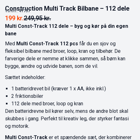
Construction Multi Track Bilbane – 112 dele
Varenr.:
41757
199
kr.
249,95
kr.
Multi Const-Track 112 dele – byg og kør på din egen
bane
Med
Multi Const-Track 112 pcs
får du en sjov og
fleksibel bilbane med broer, loop, kran og tilbehør. De
farverige dele er nemme at klikke sammen, så børn kan
bygge, ændre og udvide banen, som de vil.
Sættet indeholder:
1 batteridrevet bil (kræver 1 x AA, ikke inkl.)
2 friktionsbiler
112 dele med broer, loop og kran
Den batteridrevne bil kører selv, mens de andre blot skal
skubbes i gang. Perfekt til kreativ leg, der styrker fantasi
og motorik.
Multi Const-Track
er et spændende sæt, der kombinerer