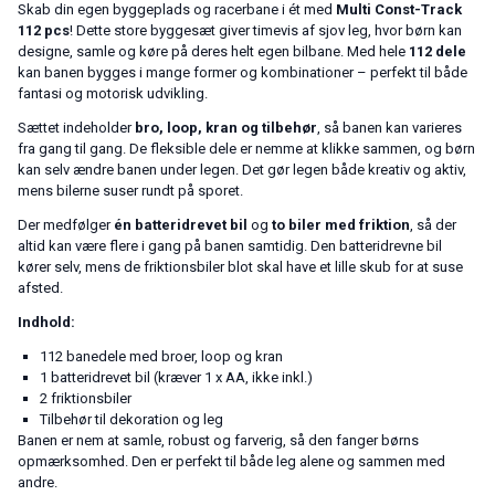
Skab din egen byggeplads og racerbane i ét med
Multi Const-Track
112 pcs
! Dette store byggesæt giver timevis af sjov leg, hvor børn kan
designe, samle og køre på deres helt egen bilbane. Med hele
112 dele
kan banen bygges i mange former og kombinationer – perfekt til både
fantasi og motorisk udvikling.
Sættet indeholder
bro, loop, kran og tilbehør
, så banen kan varieres
fra gang til gang. De fleksible dele er nemme at klikke sammen, og børn
kan selv ændre banen under legen. Det gør legen både kreativ og aktiv,
mens bilerne suser rundt på sporet.
Der medfølger
én batteridrevet bil
og
to biler med friktion
, så der
altid kan være flere i gang på banen samtidig. Den batteridrevne bil
kører selv, mens de friktionsbiler blot skal have et lille skub for at suse
afsted.
Indhold:
112 banedele med broer, loop og kran
1 batteridrevet bil (kræver 1 x AA, ikke inkl.)
2 friktionsbiler
Tilbehør til dekoration og leg
Banen er nem at samle, robust og farverig, så den fanger børns
opmærksomhed. Den er perfekt til både leg alene og sammen med
andre.