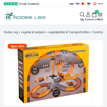
4.4 på Trustpilot
0
Søg
Konto
Kurv
Menu
Rodes Leg
>
Legetøj & Gadgets
>
Legetøjsbiler & Transportmidler
> Constructio
Spar 20%