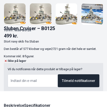
Sluban Cruiser – B0125
Varenr.:
M38-B0126
499
kr.
Stort navy skib fra Sluban
Den består af 577 klodser og vejer2721 gram når det hele er samlet.
Kommer inkl. 8 figurer.
Ikke på lager
Vil du notificeres når dette produkt er tilbage på lager?
Tilmeld notifikationer
Beskrivelse
Specifikationer