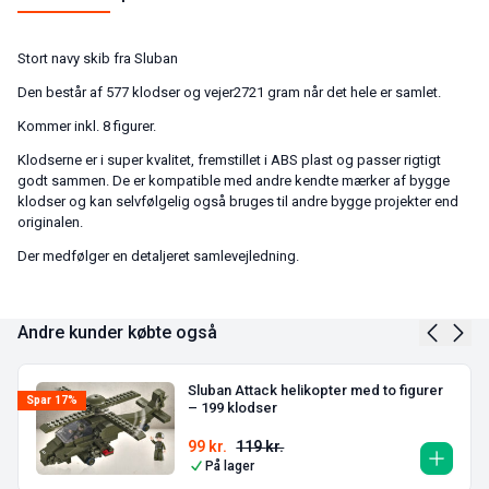
Stort navy skib fra Sluban
Den består af 577 klodser og vejer2721 gram når det hele er samlet.
Kommer inkl. 8 figurer.
Klodserne er i super kvalitet, fremstillet i ABS plast og passer rigtigt
godt sammen. De er kompatible med andre kendte mærker af bygge
klodser og kan selvfølgelig også bruges til andre bygge projekter end
originalen.
Der medfølger en detaljeret samlevejledning.
Andre kunder købte også
Sluban Attack helikopter med to figurer
Spar 17%
– 199 klodser
99
kr.
119
kr.
På lager