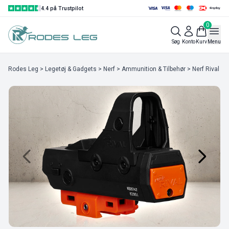
4.4 på Trustpilot
0
Søg
Konto
Kurv
Menu
Rodes Leg
>
Legetøj & Gadgets
>
Nerf
>
Ammunition & Tilbehør
> Nerf Rival Re