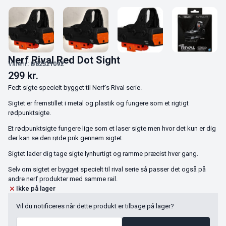
Nerf Rival Red Dot Sight
Varenr.:
B82321092
299
kr.
Fedt sigte specielt bygget til Nerf’s Rival serie.
Sigtet er fremstillet i metal og plastik og fungere som et rigtigt
rødpunktsigte.
Et rødpunktsigte fungere lige som et laser sigte men hvor det kun er dig
der kan se den røde prik gennem sigtet.
Sigtet lader dig tage sigte lynhurtigt og ramme præcist hver gang.
Selv om sigtet er bygget specielt til rival serie så passer det også på
andre nerf produkter med samme rail.
Ikke på lager
Vil du notificeres når dette produkt er tilbage på lager?