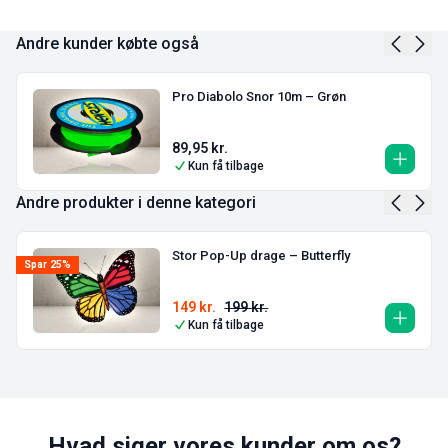
Andre kunder købte også
Pro Diabolo Snor 10m – Grøn
89,95
kr.
Kun få tilbage
Andre produkter i denne kategori
Stor Pop-Up drage – Butterfly
Spar 25%
149
kr.
199
kr.
Kun få tilbage
Hvad siger vores kunder om os?