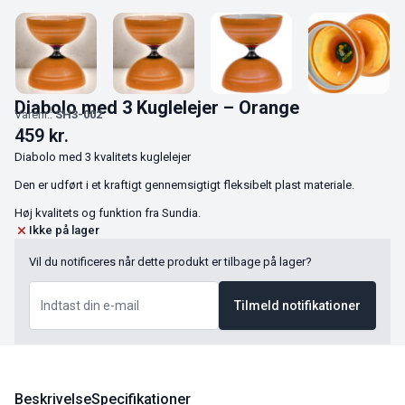
Diabolo med 3 Kuglelejer – Orange
Varenr.:
SH3-002
459
kr.
Diabolo med 3 kvalitets kuglelejer
Den er udført i et kraftigt gennemsigtigt fleksibelt plast materiale.
Høj kvalitets og funktion fra Sundia.
Ikke på lager
Vil du notificeres når dette produkt er tilbage på lager?
Tilmeld notifikationer
Beskrivelse
Specifikationer