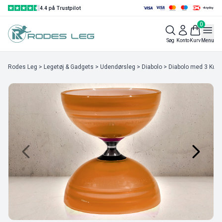
4.4 på Trustpilot
0
Søg
Konto
Kurv
Menu
Rodes Leg
>
Legetøj & Gadgets
>
Udendørsleg
>
Diabolo
> Diabolo med 3 Kugl