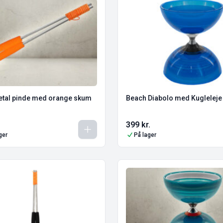
etal pinde med orange skum
Beach Diabolo med Kugleleje 
399
kr.
ger
På lager