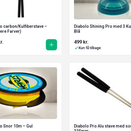
o carbon/Kulfiberstave –
Diabolo Shining Pro med 3 Ku
ere Farver)
Blå
r.
499
kr.
Kun få tilbage
o Snor 10m – Gul
Diabolo Pro Alu stave med so
325mm