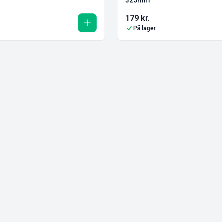
179
kr.
På lager