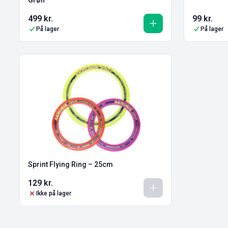
499
kr.
99
kr.
På lager
På lager
Sprint Flying Ring – 25cm
129
kr.
Ikke på lager