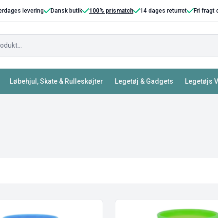
erdages levering
Dansk butik
100% prismatch
14 dages returret
Fri fragt
Løbehjul, Skate & Rulleskøjter
Legetøj & Gadgets
Legetøjs 