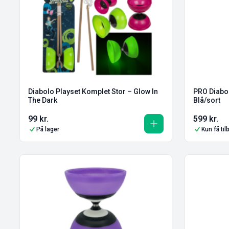
Diabolo Playset Komplet Stor – Glow In
PRO Diabol
The Dark
Blå/sort
99
kr.
599
kr.
På lager
Kun få ti