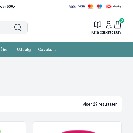
 over 500,-
0
Katalog
Konto
Kurv
Våben
Udsalg
Gavekort
Viser 29 resultater