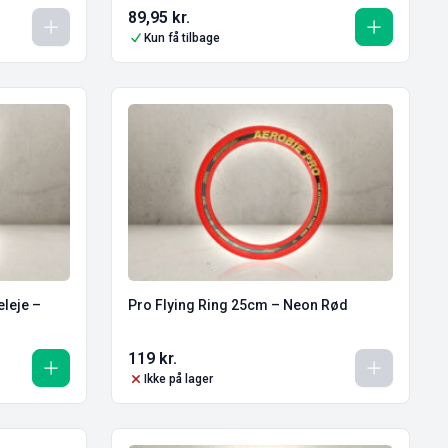
89,95
kr.
Kun få tilbage
leje –
Pro Flying Ring 25cm – Neon Rød
119
kr.
Ikke på lager