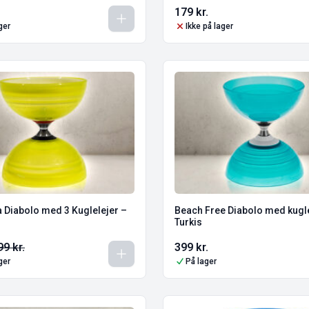
179
kr.
ger
Ikke på lager
 Diabolo med 3 Kuglelejer –
Beach Free Diabolo med kugle
Turkis
99
kr.
399
kr.
ger
På lager