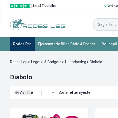
4.4 på Trustpilot
2-4 hv
Vis filtre
Rodes Pro
Fjernstyrede Biler, Både & Droner
Rollespil
Rodes Leg
>
Legetøj & Gadgets
>
Udendørsleg
> Diabolo
Diabolo
Vis filtre