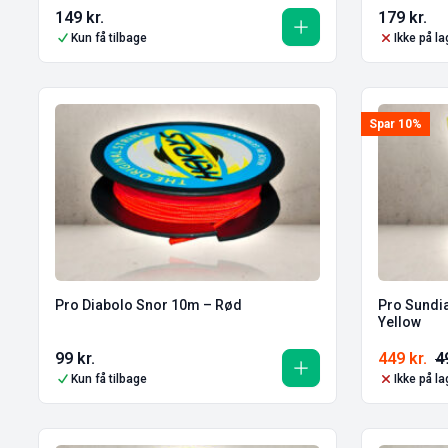
149
kr.
179
kr.
Kun få tilbage
Ikke på la
Spar 10%
Pro Diabolo Snor 10m – Rød
Pro Sundia
Yellow
99
kr.
449
kr.
4
Kun få tilbage
Ikke på la