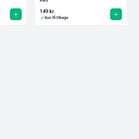
149
kr.
Kun få tilbage