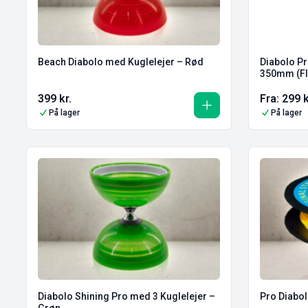
Beach Diabolo med Kuglelejer – Rød
Diabolo Pr
350mm (Fl
399
kr.
Fra:
299
k
På lager
På lager
Diabolo Shining Pro med 3 Kuglelejer –
Pro Diabol
Grøn