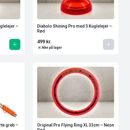
glelejer –
Diabolo Shining Pro med 3 Kuglelejer –
Rød
499
kr.
Ikke på lager
rte greb –
Original Pro Flying Ring XL 33cm – Neon
Rød