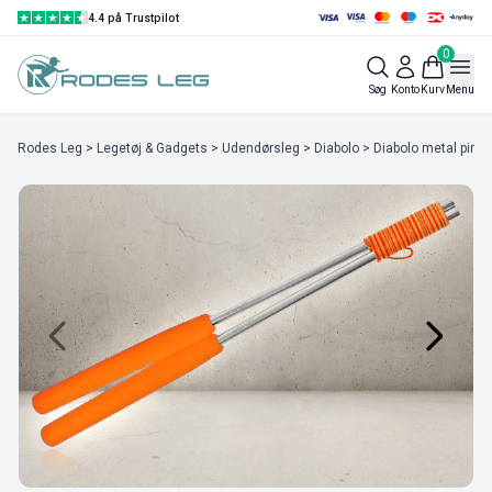
4.4 på Trustpilot
0
Søg
Konto
Kurv
Menu
Rodes Leg
>
Legetøj & Gadgets
>
Udendørsleg
>
Diabolo
> Diabolo metal pin