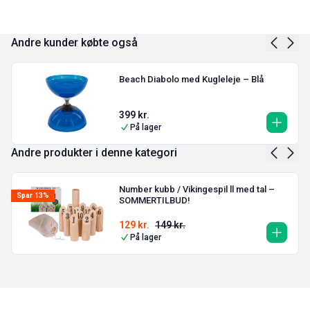
Andre kunder købte også
Beach Diabolo med Kugleleje – Blå
399
kr.
På lager
Andre produkter i denne kategori
Number kubb / Vikingespil ll med tal –
Spar 13%
SOMMERTILBUD!
129
kr.
149
kr.
På lager