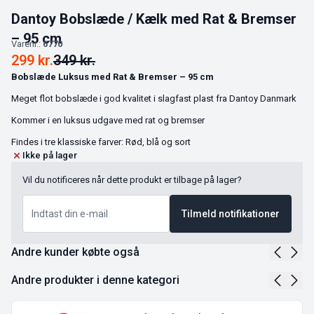
Dantoy Bobslæde / Kælk med Rat & Bremser
– 95 cm
Varenr.:
6770
299
kr.
349
kr.
Bobslæde Luksus med Rat & Bremser – 95 cm
Meget flot bobslæde i god kvalitet i slagfast plast fra Dantoy Danmark
Kommer i en luksus udgave med rat og bremser
Findes i tre klassiske farver: Rød, blå og sort
Ikke på lager
Vil du notificeres når dette produkt er tilbage på lager?
Tilmeld notifikationer
Andre kunder købte også
Andre produkter i denne kategori