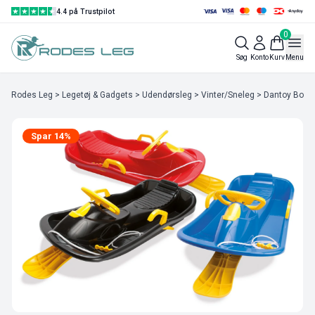
4.4 på Trustpilot
0
Søg
Konto
Kurv
Menu
Rodes Leg
>
Legetøj & Gadgets
>
Udendørsleg
>
Vinter/Sneleg
> Dantoy Bobsl
Spar 14%