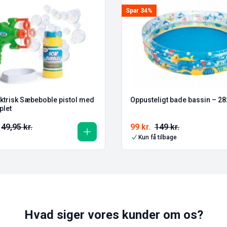
Spar 34%
ektrisk Sæbeboble pistol med
Oppusteligt bade bassin – 
plet
49,95
kr.
99
kr.
149
kr.
Kun få tilbage
Hvad siger vores kunder om os?