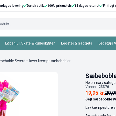
erdages levering
Dansk butik
100% prismatch
14 dages returret
Fri fragt
Løbehjul, Skate & Rulleskøjter
Legetøj & Gadgets
Legetøjs 
beboble Sværd – laver kæmpe sæbebobler
Sæbeboble
No primary categor
Varenr.:
23376
19,95
kr.
29,
Sejt sæbeboblesv
Lav kæmpestore sæ
Assorterede farver