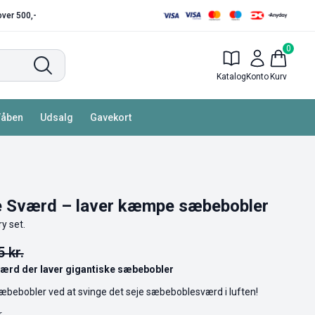
 over 500,-
0
Katalog
Konto
Kurv
Våben
Udsalg
Gavekort
 Sværd – laver kæmpe sæbebobler
y set.
95
kr.
ærd der laver gigantiske sæbebobler
bebobler ved at svinge det seje sæbeboblesværd i luften!
.