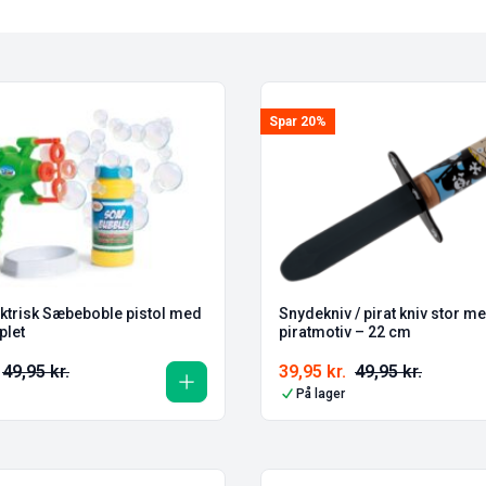
Spar 20%
ektrisk Sæbeboble pistol med
Snydekniv / pirat kniv stor med
plet
piratmotiv – 22 cm
49,95
kr.
39,95
kr.
49,95
kr.
På lager