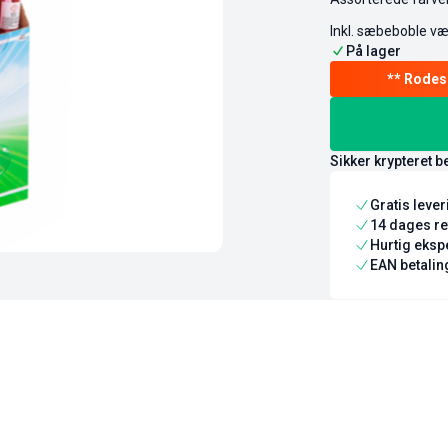
Inkl. sæbeboble v
På lager
Sikker krypteret b
Gratis leve
14 dages re
Hurtig ekspe
EAN betaling