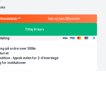
æske
Køb og tjen
20
points!
Tilføj til kurv
etaling:
ring på ordre over 500kr
turret
dition - typisk inden for 2-4 hverdage
 for institutioner