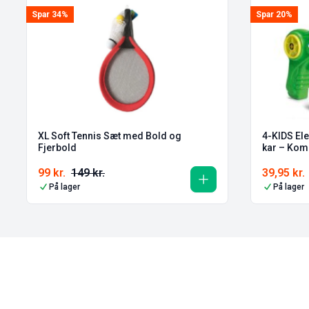
Spar 34%
Spar 20%
XL Soft Tennis Sæt med Bold og
4-KIDS El
Fjerbold
kar – Kom
99
kr.
149
kr.
39,95
kr.
På lager
På lager