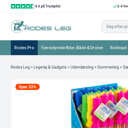
4.4 på Trustpilot
2-4 hv
Rodes Pro
Fjernstyrede Biler, Både & Droner
Rollespil
Rodes Leg
>
Legetøj & Gadgets
>
Udendørsleg
>
Sommerleg
> Sæ
Spar 33%