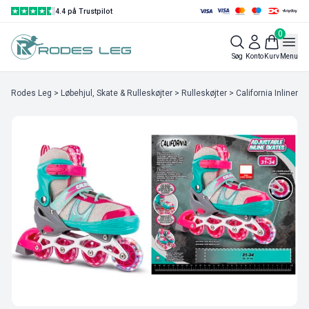
4.4 på Trustpilot
0
Søg
Konto
Kurv
Menu
Rodes Leg
>
Løbehjul, Skate & Rulleskøjter
>
Rulleskøjter
> California Inliner 3