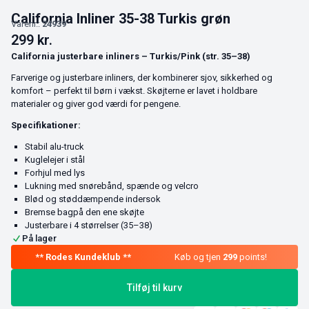
California Inliner 35-38 Turkis grøn
Varenr.:
24939
299
kr.
California justerbare inliners – Turkis/Pink (str. 35–38)
Farverige og justerbare inliners, der kombinerer sjov, sikkerhed og
komfort – perfekt til børn i vækst. Skøjterne er lavet i holdbare
materialer og giver god værdi for pengene.
Specifikationer:
Stabil alu-truck
Kuglelejer i stål
Forhjul med lys
Lukning med snørebånd, spænde og velcro
Blød og støddæmpende indersok
Bremse bagpå den ene skøjte
Justerbare i 4 størrelser (35–38)
På lager
Køb og tjen
299
points!
Tilføj til kurv