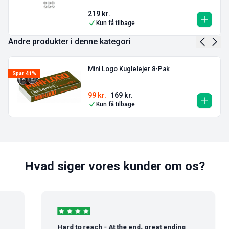
219
kr.
Kun få tilbage
Andre produkter i denne kategori
Mini Logo Kuglelejer 8-Pak
Spar 41%
99
kr.
169
kr.
Kun få tilbage
Hvad siger vores kunder om os?
Hard to reach - At the end, great ending