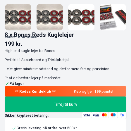
8 x Bones Reds Kuglelejer
Varenr.:
BSACBR88
199
kr.
High end kugle lejer fra Bones.
Perfekt til Skateboard og Trickløbehjul.
Lejet giver mindre modstand og derfor mere fart og præcision.
Et af de bedste lejer på markedet.
På lager
Køb og tjen
199
points!
Tilføj til kurv
Sikker krypteret betaling:
Gratis levering på ordre over 500kr