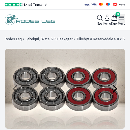
4.4 på Trustpilot
0
Søg
Konto
Kurv
Menu
Rodes Leg
>
Løbehjul, Skate & Rulleskøjter
>
Tilbehør & Reservedele
> 8 x Bon