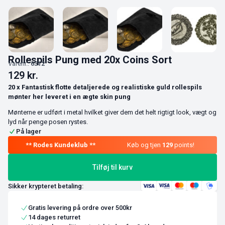
Rollespils Pung med 20x Coins Sort
Varenr.:
6312
129
kr.
20 x Fantastisk flotte detaljerede og realistiske guld rollespils
mønter her leveret i en ægte skin pung
Mønterne er udført i metal hvilket giver dem det helt rigtigt look, vægt og
lyd når penge posen rystes.
På lager
Køb og tjen
129
points!
Tilføj til kurv
Sikker krypteret betaling:
Gratis levering på ordre over 500kr
14 dages returret