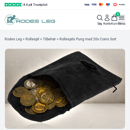
4.4 på Trustpilot
0
Søg
Konto
Kurv
Menu
Rodes Leg
>
Rollespil
>
Tilbehør
> Rollespils Pung med 20x Coins Sort