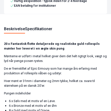
Hurtig ekspedition - typisk inden for 2-4 hverdage
EAN betaling for institutioner
Beskrivelse
Specifikationer
20 x Fantastisk flotte detaljerede og realistiske guld rollespils
mønter her leveret i en ægte skin pung
Mønterne er udført i metal hvilket giver dem det helt rigtigt look, vægt og
lyd når penge posen rystes.
De er fremstillet af Epic Ermoury som har mange års erfaring med
produktion af rollespils våben og udstyr.
Hver mønt er 31mm i diameter og 2mm tykke, hvilket ca. svare til
størrelsen på en dansk 20’er.
Pungen indeholder
6 x Sølv med et motiv af en Løve.
6 x Bronze med et motiv af en Ørn
8 x Guld med motiv af Drage.