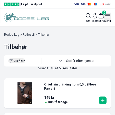
4.4 på Trustpilot
0
Vis filtre
Søg
Konto
Kurv
Menu
Rodes Leg
>
Rollespil
> Tilbehør
Tilbehør
Vis filtre
Viser 1–48 af 55 resultater
Chieftain drinking horn 0,5 L (Flere
Farver)
149
kr.
Kun få tilbage