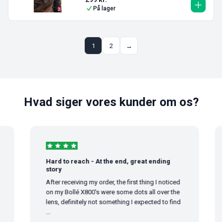
På lager
1
2
→
Hvad siger vores kunder om os?
Hard to reach - At the end, great ending
Go
story
God
After receiving my order, the first thing I noticed
on my Bollé X800's were some dots all over the
lens, definitely not something I expected to find
...