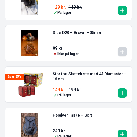
129
kr.
149
kr.
På lager
Dice D20 – Brown – 85mm
99
kr.
Ikke på lager
Stor træ Skattekiste med 47 Diamanter –
Spar 25%
16 cm
149
kr.
199
kr.
På lager
Højelver Taske – Sort
249
kr.
På lager