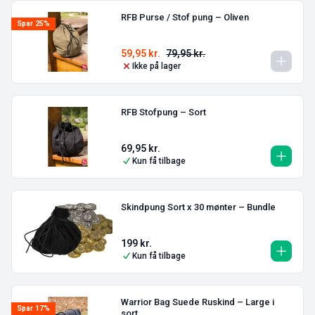
RFB Purse / Stof pung – Oliven
Spar 25%
59,95
kr.
79,95
kr.
Ikke på lager
RFB Stofpung – Sort
69,95
kr.
Kun få tilbage
Skindpung Sort x 30 mønter – Bundle
199
kr.
Kun få tilbage
Warrior Bag Suede Ruskind – Large i
Spar 17%
sort