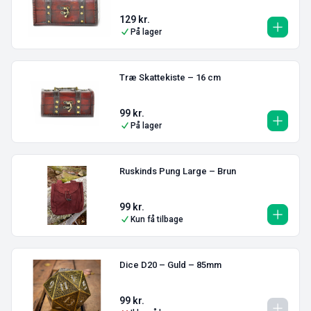
129
kr.
På lager
Træ Skattekiste – 16 cm
99
kr.
På lager
Ruskinds Pung Large – Brun
99
kr.
Kun få tilbage
Dice D20 – Guld – 85mm
99
kr.