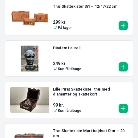
Træ Skattekister 3i1 – 12/17/22 cm
299
kr.
På lager
Diadem Laureli
249
kr.
Kun få tilbage
Lille Pirat Skattekiste i træ med
diamanter og skattekort
99
kr.
Kun få tilbage
Træ Skattekiste Mørkbejdset Stor – 20
cm