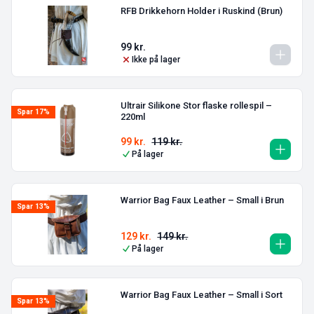
RFB Drikkehorn Holder i Ruskind (Brun)
99
kr.
Ikke på lager
Ultrair Silikone Stor flaske rollespil –
Spar 17%
220ml
99
kr.
119
kr.
På lager
Warrior Bag Faux Leather – Small i Brun
Spar 13%
129
kr.
149
kr.
På lager
Warrior Bag Faux Leather – Small i Sort
Spar 13%