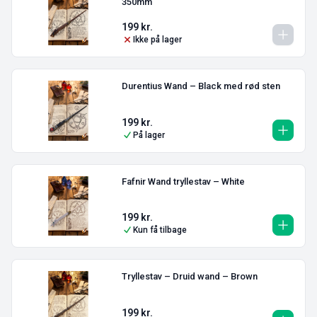
350mm
199
kr.
Ikke på lager
Durentius Wand – Black med rød sten
199
kr.
På lager
Fafnir Wand tryllestav – White
199
kr.
Kun få tilbage
Tryllestav – Druid wand – Brown
199
kr.