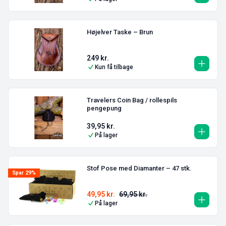
Højelver Taske – Brun
249
kr.
Kun få tilbage
Travelers Coin Bag / rollespils
pengepung
39,95
kr.
På lager
Stof Pose med Diamanter – 47 stk.
Spar 29%
49,95
kr.
69,95
kr.
På lager