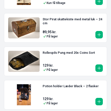
Kun få tilbage
Stor Pirat skattekiste med metal luk – 24
cm
89,95
kr.
På lager
Rollespils Pung med 20x Coins Sort
129
kr.
På lager
Potion holder Læder Black – 2 flasker
129
kr.
På lager