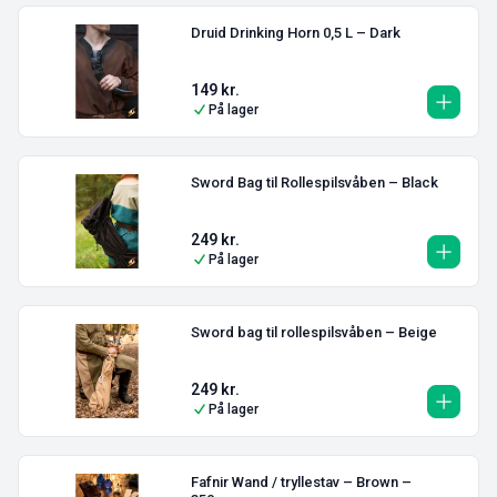
Druid Drinking Horn 0,5 L – Dark
149
kr.
På lager
Sword Bag til Rollespilsvåben – Black
249
kr.
På lager
Sword bag til rollespilsvåben – Beige
249
kr.
På lager
Fafnir Wand / tryllestav – Brown –