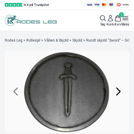
4.4 på Trustpilot
0
Søg
Konto
Kurv
Menu
Rodes Leg
>
Rollespil
>
Våben & Skjold
>
Skjold
> Rundt skjold “Sword” – Grå