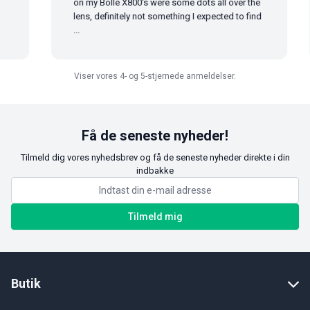
on my Bollé X800's were some dots all over the
lens, definitely not something I expected to find
...
Viser vores 4- og 5-stjernede anmeldelser.
Få de seneste nyheder!
Tilmeld dig vores nyhedsbrev og få de seneste nyheder direkte i din
indbakke
Tilmeld mig
Butik