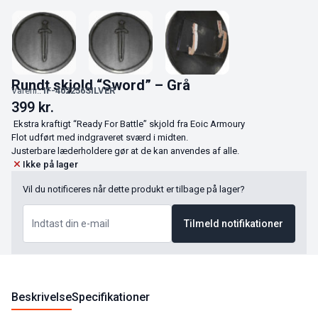
Rundt skjold “Sword” – Grå
Varenr.:
IF-402256SILVER
399
kr.
Ekstra kraftigt “Ready For Battle” skjold fra Eoic Armoury
Flot udført med indgraveret sværd i midten.
Justerbare læderholdere gør at de kan anvendes af alle.
Ikke på lager
Vil du notificeres når dette produkt er tilbage på lager?
Tilmeld notifikationer
Beskrivelse
Specifikationer