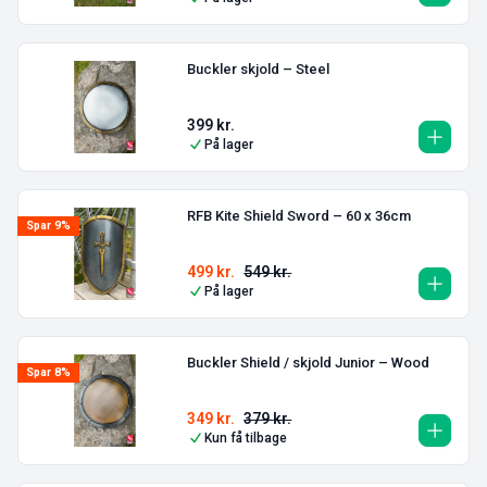
Buckler skjold – Steel
399
kr.
På lager
RFB Kite Shield Sword – 60 x 36cm
Spar 9%
499
kr.
549
kr.
På lager
Buckler Shield / skjold Junior – Wood
Spar 8%
349
kr.
379
kr.
Kun få tilbage