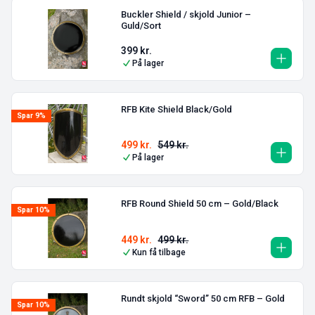
Buckler Shield / skjold Junior –
Guld/Sort
399
kr.
På lager
RFB Kite Shield Black/Gold
Spar 9%
499
kr.
549
kr.
På lager
RFB Round Shield 50 cm – Gold/Black
Spar 10%
449
kr.
499
kr.
Kun få tilbage
Rundt skjold “Sword” 50 cm RFB – Gold
Spar 10%