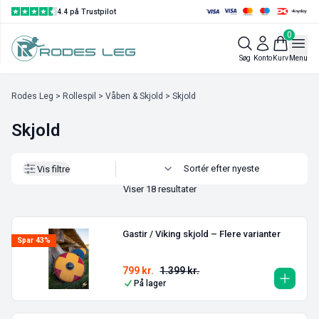
4.4 på Trustpilot
0
Vis filtre
Søg
Konto
Kurv
Menu
Rodes Leg
>
Rollespil
>
Våben & Skjold
> Skjold
Skjold
Vis filtre
Viser 18 resultater
Gastir / Viking skjold – Flere varianter
Spar 43%
799
kr.
1.399
kr.
På lager