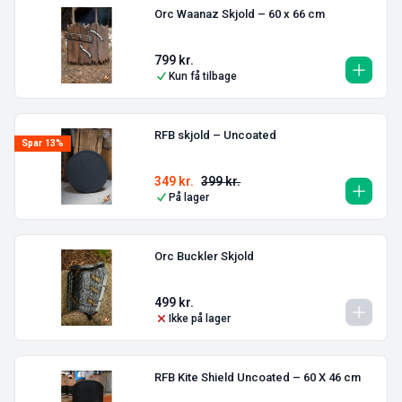
Orc Waanaz Skjold – 60 x 66 cm
799
kr.
Kun få tilbage
RFB skjold – Uncoated
Spar 13%
349
kr.
399
kr.
På lager
Orc Buckler Skjold
499
kr.
Ikke på lager
RFB Kite Shield Uncoated – 60 X 46 cm