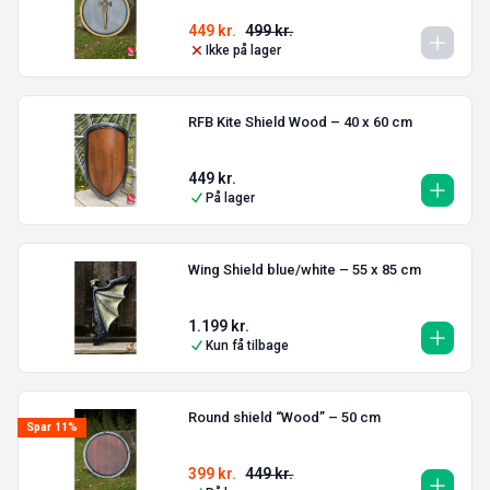
449
kr.
499
kr.
Ikke på lager
RFB Kite Shield Wood – 40 x 60 cm
449
kr.
På lager
Wing Shield blue/white – 55 x 85 cm
1.199
kr.
Kun få tilbage
Round shield “Wood” – 50 cm
Spar 11%
399
kr.
449
kr.