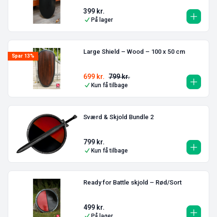
399
kr.
På lager
Large Shield – Wood – 100 x 50 cm
Spar 13%
699
kr.
799
kr.
Kun få tilbage
Sværd & Skjold Bundle 2
799
kr.
Kun få tilbage
Ready for Battle skjold – Rød/Sort
499
kr.
På lager