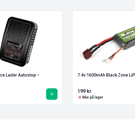
ce Lader Autostop –
7.4v 1600mAh Black Zone LiPo
199
kr.
Ikke på lager