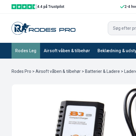
4.4 på Trustpilot
2-4 hv
Rodes Leg
Airsoft våben & tilbehør
Beklædning & udst
Rodes Pro
>
Airsoft våben & tilbehør
>
Batterier & Ladere
>
Lader