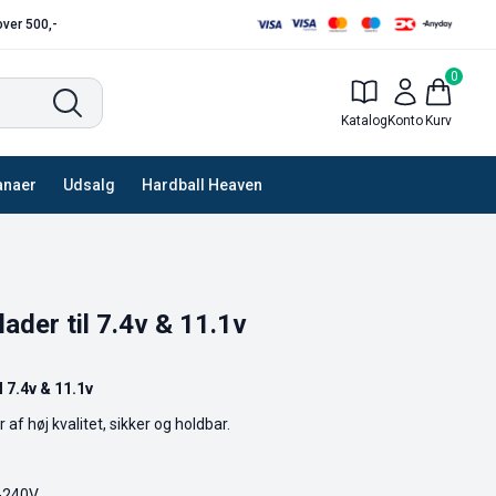
 over 500,-
0
Katalog
Konto
Kurv
anaer
Udsalg
Hardball Heaven
ader til 7.4v & 11.1v
l 7.4v & 11.1v
 af høj kvalitet, sikker og holdbar.
-240V