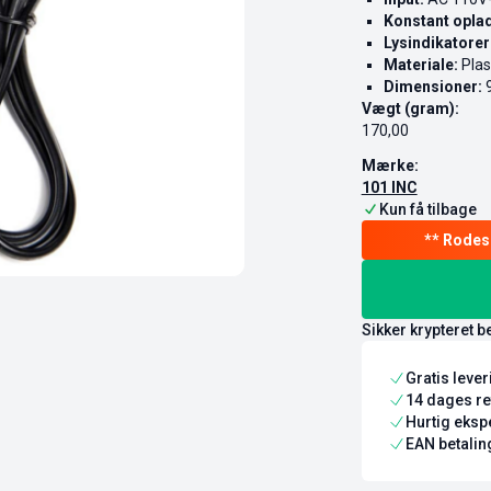
Konstant opla
Lysindikatorer
Materiale:
Plas
Dimensioner:
9
Vægt (gram):
170,00
Mærke:
101 INC
Kun få tilbage
Sikker krypteret b
Gratis leve
14 dages re
Hurtig ekspe
EAN betaling