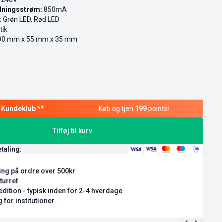
dningsstrøm:
850mA
:
Grøn LED, Rød LED
tik
0 mm x 55 mm x 35 mm
Køb og tjen
199
points!
Tilføj til kurv
etaling:
ring på ordre over 500kr
turret
dition - typisk inden for 2-4 hverdage
 for institutioner