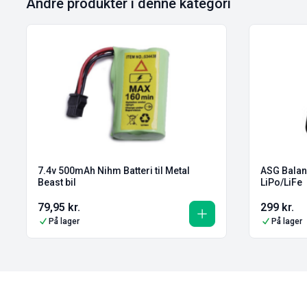
Andre produkter i denne kategori
7.4v 500mAh Nihm Batteri til Metal
ASG Balan
Beast bil
LiPo/LiFe
79,95
kr.
299
kr.
På lager
På lager