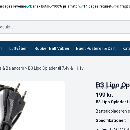
erdages levering
Dansk butik
100% prismatch
14 dages returret
Fri fragt
yr
Luftvåben
Rubber Ball Våben
Buer, Pusterør & Dart
Kat
e & Balancers
> B3 Lipo Oplader til 7.4v & 11.1v
B3 Lipo Opl
Varenr.:
365146
199
kr.
B3 Lipo Oplader ti
Batteriopladeren er
Specifikationer:
Input:
AC 110V