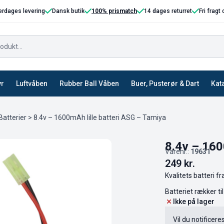
erdages levering
Dansk butik
100% prismatch
14 dages returret
Fri fragt
yr
Luftvåben
Rubber Ball Våben
Buer, Pusterør & Dart
Kat
Batterier
> 8.4v – 1600mAh lille batteri ASG – Tamiya
8.4v – 160
Varenr.:
19631
249
kr.
Kvalitets batteri f
Batteriet rækker t
Ikke på lager
Vil du notificere