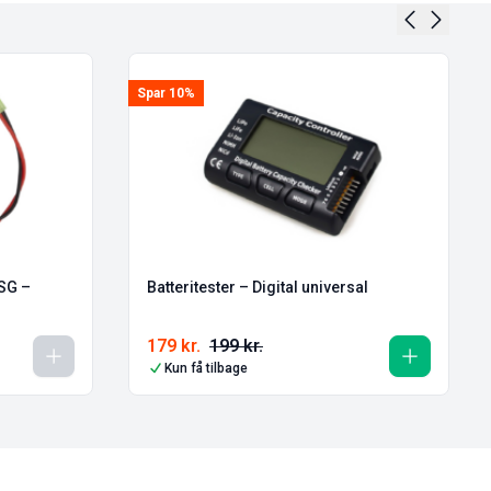
Spar 10%
ASG –
Batteritester – Digital universal
179
kr.
199
kr.
Kun få tilbage