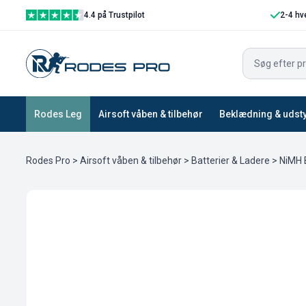
4.4 på Trustpilot
2-4 hv
Rodes Leg
Airsoft våben & tilbehør
Beklædning & udst
Rodes Pro
>
Airsoft våben & tilbehør
>
Batterier & Ladere
>
NiMH 