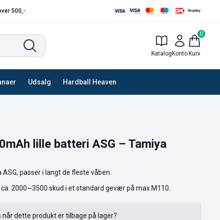
 over 500,-
0
Katalog
Konto
Kurv
anaer
Udsalg
Hardball Heaven
0mAh lille batteri ASG – Tamiya
ra ASG, passer i langt de fleste våben.
il ca. 2000~3500 skud i et standard gevær på max M110.
s når dette produkt er tilbage på lager?