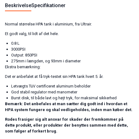
Beskrivelse
Specifikationer
Normal størrelse HPA tank i aluminium, fra Ultrair.
Et godt valg, til lidt af det hele.
0.8 L
3000PSI
Output: 850PSI
275mm i længden, og 93mm i diameter
Ekstra bemærkning:
Det er anbefalet at få tryk-testet sin HPA tank hvert 5. år.
Letvægts TüV certificeret aluminum beholder
God stabil regulator med manometer
Burst disk, til både lavt og højt tryk, for maksimal sikkerhed
Bemærk: Det anbefales at man sætter dig godt ind i hvordan et
HPA system fungere og skal vedligeholdes, inden man køber det.
Rodes frasiger sig alt ansvar for skader der fremkommer på
dette produkt, eller produkter der benyttes sammen med dette,
som følger af forkert brug.