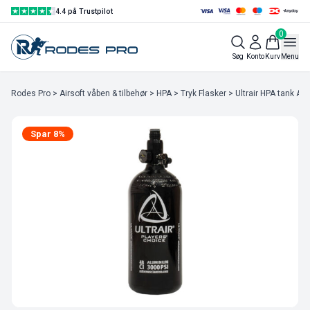
4.4 på Trustpilot
0
Søg
Konto
Kurv
Menu
Rodes Pro
>
Airsoft våben & tilbehør
>
HPA
>
Tryk Flasker
> Ultrair HPA tank ASG
Spar 8%