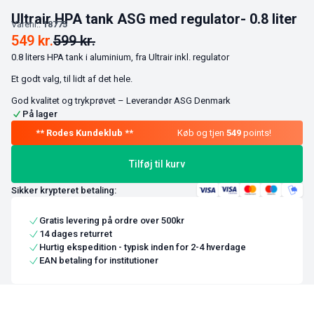
Ultrair HPA tank ASG med regulator- 0.8 liter
Varenr.:
18775
549
kr.
599
kr.
0.8 liters HPA tank i aluminium, fra Ultrair inkl. regulator
Et godt valg, til lidt af det hele.
God kvalitet og trykprøvet – Leverandør ASG Denmark
På lager
Køb og tjen
549
points!
Tilføj til kurv
Sikker krypteret betaling:
Gratis levering på ordre over 500kr
14 dages returret
Hurtig ekspedition - typisk inden for 2-4 hverdage
EAN betaling for institutioner