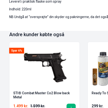
Leveret i praktisk flaske som spray
Indhold: 220ml
NB Undgå at “oversprøjte” din skyder og pakningerne, da det også k
Andre kunder købte også
Spar 6%
STI® Combat Master Co2 Blow back
Ready To S
Metal
1.499
kr.
1.599
kr.
299
kr.