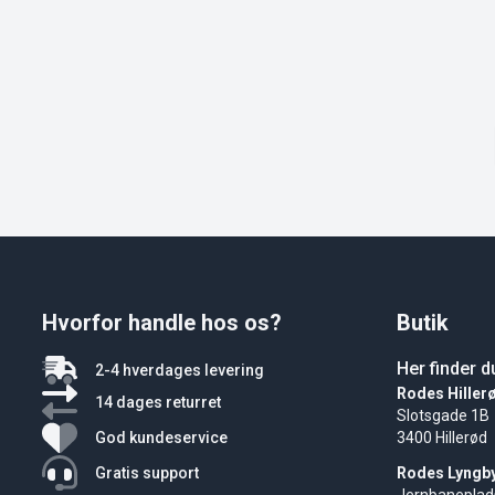
Hvorfor handle hos os?
Butik
Her finder d
2-4 hverdages levering
Rodes Hiller
14 dages returret
Slotsgade 1B
God kundeservice
3400 Hillerød
Gratis support
Rodes Lyngb