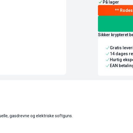
På lager
Sikker krypteret b
Gratis leve
14 dages re
Hurtig ekspe
EAN betaling
nuelle, gasdrevne og elektriske softguns.