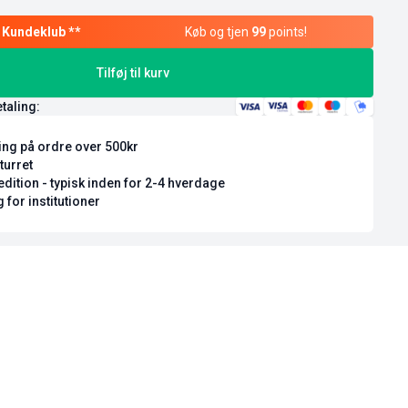
Køb og tjen
99
points!
Tilføj til kurv
etaling:
ring på ordre over 500kr
turret
dition - typisk inden for 2-4 hverdage
 for institutioner