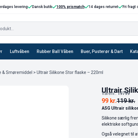
erdages levering
Dansk butik
100% prismatch
14 dages returret
Fri fragt
yr
Luftvåben
Rubber Ball Våben
Buer, Pusterør & Dart
Kat
ne & Smøremiddel
> Ultrair Silikone Stor flaske – 220ml
Ultrair Sil
Varenr.:
19799
99
kr.
119
kr.
ASG Ultrair siliko
Silikone særlig fre
elektriske softguns
Også velegnet til a