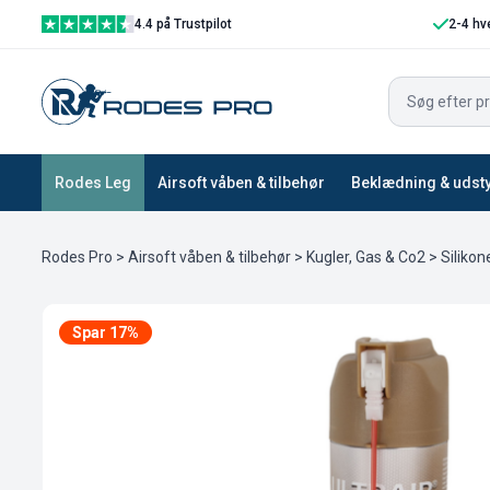
4.4 på Trustpilot
2-4 hv
Rodes Leg
Airsoft våben & tilbehør
Beklædning & udst
Rodes Pro
>
Airsoft våben & tilbehør
>
Kugler, Gas & Co2
>
Siliko
Spar 17%