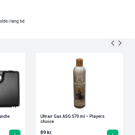
de i lang tid.
undle
Ultrair Gas ASG 570 ml – Players
choice
89
kr.