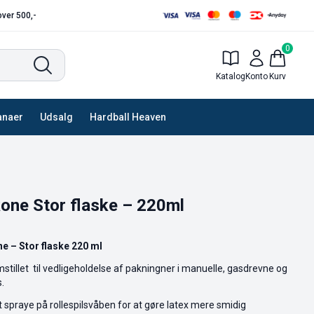
 over 500,-
0
Katalog
Konto
Kurv
anaer
Udsalg
Hardball Heaven
ikone Stor flaske – 220ml
ne – Stor flaske 220 ml
mstillet til vedligeholdelse af pakningner i manuelle, gasdrevne og
.
t spraye på rollespilsvåben for at gøre latex mere smidig