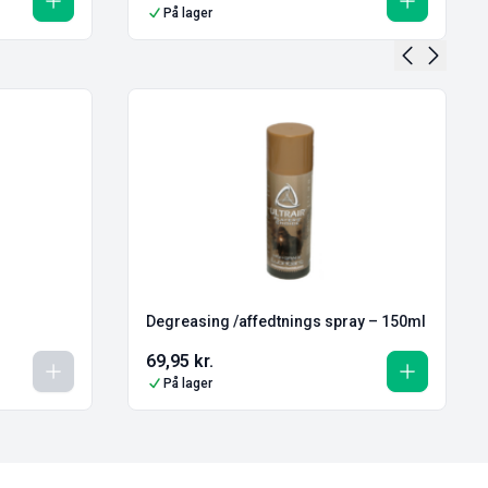
På lager
Degreasing /affedtnings spray – 150ml
69,95
kr.
På lager