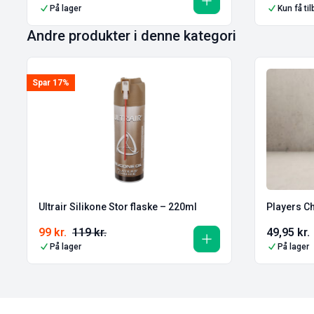
På lager
Kun få ti
Andre produkter i denne kategori
Spar 17%
Players C
Ultrair Silikone Stor flaske – 220ml
99
kr.
119
kr.
49,95
kr.
På lager
På lager