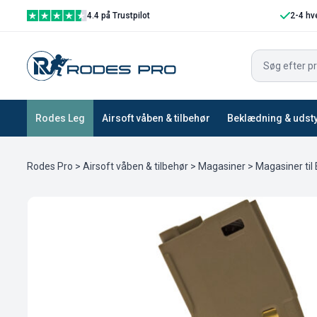
4.4 på Trustpilot
2-4 hv
Rodes Leg
Airsoft våben & tilbehør
Beklædning & udst
Rodes Pro
>
Airsoft våben & tilbehør
>
Magasiner
>
Magasiner til