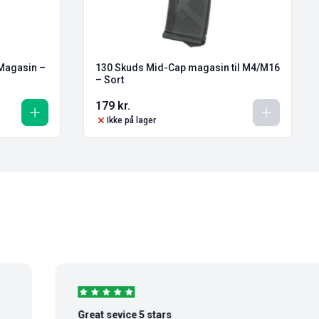
Magasin –
130 Skuds Mid-Cap magasin til M4/M16
– Sort
179
kr.
Ikke på lager
Great sevice 5 stars