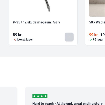
P-357 12 skuds magasin | Sølv
50 x Wad 
59
kr.
99
kr.
1
Ikke på lager
På lager
Hard to reach - At the end, great ending story