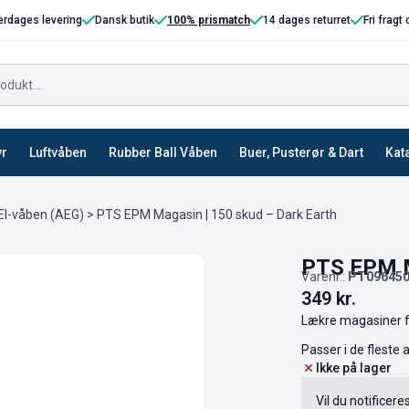
erdages levering
Dansk butik
100% prismatch
14 dages returret
Fri fragt
yr
Luftvåben
Rubber Ball Våben
Buer, Pusterør & Dart
Kat
 El-våben (AEG)
> PTS EPM Magasin | 150 skud – Dark Earth
PTS EPM M
Varenr.:
PT096450
349
kr.
Lækre magasiner f
Passer i de flest
Ikke på lager
Vil du notificere