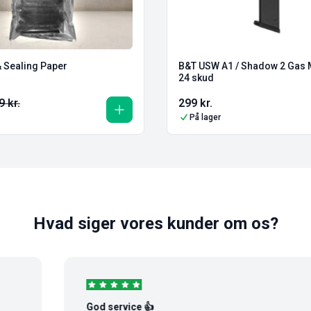
& Sealing Paper
B&T USW A1 / Shadow 2 Gas 
24 skud
99
kr.
299
kr.
På lager
Hvad siger vores kunder om os?
God service 👍