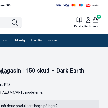
 over 500,-
0
Katalog
Konto
Kurv
anaer
Udsalg
Hardball Heaven
agasin | 150 skud – Dark Earth
313
ra PTS.
e af AEG M4/AR15 modellerne.
s når dette produkt er tilbage på lager?