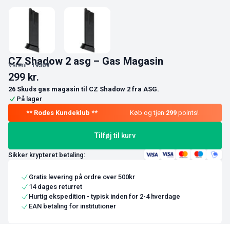
CZ Shadow 2 asg – Gas Magasin
Varenr.:
19309
299
kr.
26 Skuds gas magasin til CZ Shadow 2 fra ASG.
På lager
Køb og tjen
299
points!
Tilføj til kurv
Sikker krypteret betaling:
Gratis levering på ordre over 500kr
14 dages returret
Hurtig ekspedition - typisk inden for 2-4 hverdage
EAN betaling for institutioner