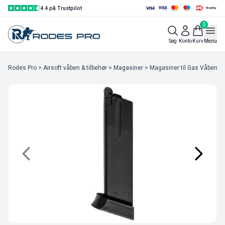
4.4 på Trustpilot
0
Søg
Konto
Kurv
Menu
Rodes Pro
>
Airsoft våben & tilbehør
>
Magasiner
>
Magasiner til Gas Våben
> 