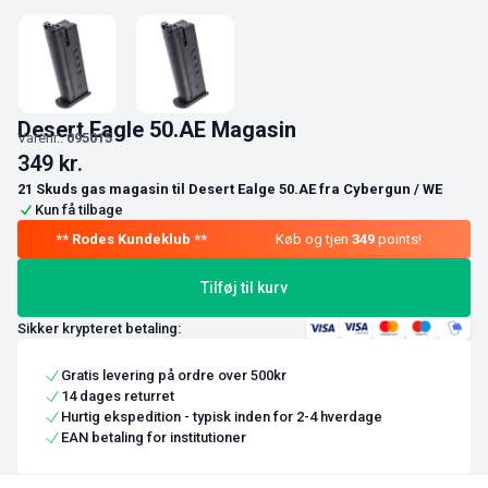
Desert Eagle 50.AE Magasin
Varenr.:
095015
349
kr.
21 Skuds gas magasin til Desert Ealge 50.AE fra Cybergun / WE
Kun få tilbage
Køb og tjen
349
points!
Tilføj til kurv
Sikker krypteret betaling:
Gratis levering på ordre over 500kr
14 dages returret
Hurtig ekspedition - typisk inden for 2-4 hverdage
EAN betaling for institutioner