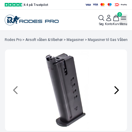
4.4 på Trustpilot
0
Søg
Konto
Kurv
Menu
Rodes Pro
>
Airsoft våben & tilbehør
>
Magasiner
>
Magasiner til Gas Våben
> 