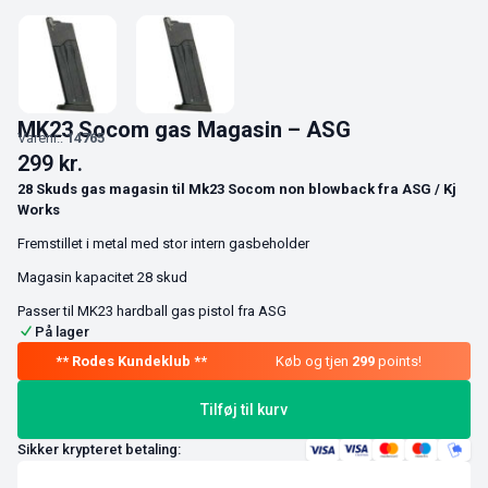
MK23 Socom gas Magasin – ASG
Varenr.:
14765
299
kr.
28 Skuds gas magasin til Mk23 Socom non blowback fra ASG / Kj
Works
Fremstillet i metal med stor intern gasbeholder
Magasin kapacitet 28 skud
Passer til MK23 hardball gas pistol fra ASG
På lager
Køb og tjen
299
points!
Tilføj til kurv
Sikker krypteret betaling: