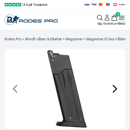
4.4 på Trustpilot
0
Søg
Konto
Kurv
Menu
Rodes Pro
>
Airsoft våben & tilbehør
>
Magasiner
>
Magasiner til Gas Våben
> 