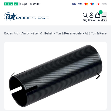
4.4 på Trustpilot
0
Søg
Konto
Kurv
Menu
Rodes Pro
>
Airsoft våben & tilbehør
>
Tun & Reservedele
>
AEG Tun & Reserve