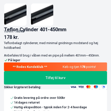
Teflon Cylinder 401-450mm
Varenr.:
16598
178
kr.
Teflonbelagt cylinderrør, med minimal gnidnings modstand og høj
holdbarhed.
Anbefales til brug i våben med en pipe på mellem 401mm~450mm.
På lager
Køb og tjen
178
points!
Tilføj til kurv
Sikker krypteret betaling:
Gratis levering på ordre over 500kr
14 dages returret
Hurtig ekspedition - typisk inden for 2-4 hverdage