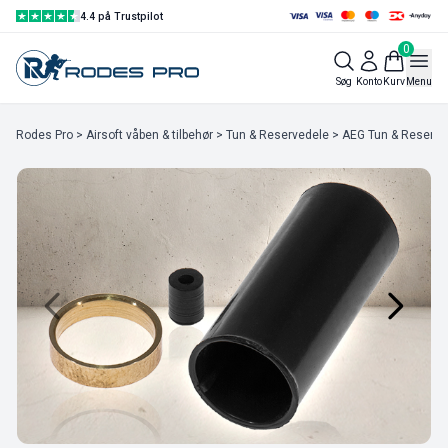
4.4 på Trustpilot
0
Søg
Konto
Kurv
Menu
Rodes Pro
>
Airsoft våben & tilbehør
>
Tun & Reservedele
>
AEG Tun & Reserve