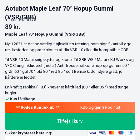
Aotubot Maple Leaf 70° Hopup Gummi
(VSR/GBB)
Varenr.:
PU18176
89
kr.
Maple Leaf 70° Hopup Gummi (VSR/GBB)
Nyt i 2021 er denne særligt højkvalitets tætning, som signifikant vil øge
rækkevidden og præcisionen af din VSR-10 eller din kompatible GBB
Til VSR 10 Marui snigskytter og kloner Til GBB WE / Marui / KJ Works og
VFC C-ring inkluderet (metal) Anti-frosset silikone hop-up gummi 50 °
grøn 60 ° gul 70 ° blå 80 ° rød 85 ° sort Bemærk: Jo højere grad, jo
hårdere er leddet
En kraftig replika (1,8J) kræver et hårdt led (80 ° eller 85 °) med tunge
kugler
Kun få tilbage
Køb og tjen
89
points!
Tilføj til kurv
Sikker krypteret betaling: