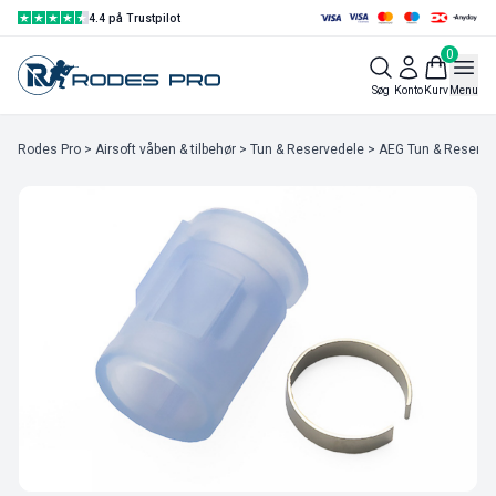
4.4 på Trustpilot
0
Søg
Konto
Kurv
Menu
Rodes Pro
>
Airsoft våben & tilbehør
>
Tun & Reservedele
>
AEG Tun & Reserve