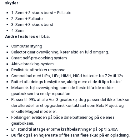
skyder:
1. Semi + 3 skuds burst + Fullauto
2. Semi + Fullauto
3. Semi + 3 skuds burst
4. Semi
Andre features er bl.a.
Computer styring
Selector gear overvågning, kører altid en fuld omgang.
Smart self-pre-cocking system
Aktive breaking-system
Realistisk aftrækker response
Compatibal med LiPo, LiFe, HiMH, NiCd batterier fra 7.2v til 12v
Batteri afladnings beskyttelse, aldrig mere et dødt lipo batteri.
Mekanisk fejl overvågning som i de fleste tilfælde redder
gearboksen fra en dyr reparation
Passer til 99% af alle Ver. 3 gearboxe, dog passer det ikke i bokse
der allerede har et opgraderet kontaktsæt som Beta Project og
enkelte Magpul modeller.
Forlænger levetiden på både dine batterier og på delene i
gearboksen.
Er i stand til at tage enorme kraftbelastninger på op til 240A
Du får også en højere rate of fire samt flere skud på en opladning.