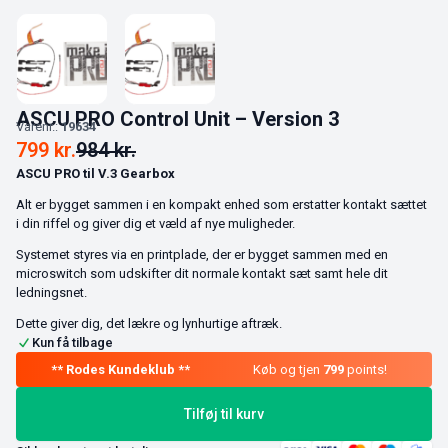
ASCU PRO Control Unit – Version 3
Varenr.:
19634
799
kr.
984
kr.
ASCU PRO til V.3 Gearbox
Alt er bygget sammen i en kompakt enhed som erstatter kontakt sættet
i din riffel og giver dig et væld af nye muligheder.
Systemet styres via en printplade, der er bygget sammen med en
microswitch som udskifter dit normale kontakt sæt samt hele dit
ledningsnet.
Dette giver dig, det lækre og lynhurtige aftræk.
Kun få tilbage
Køb og tjen
799
points!
Tilføj til kurv