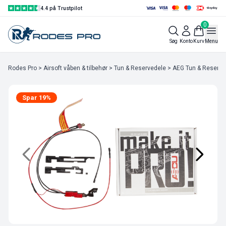
4.4 på Trustpilot
0
Søg
Konto
Kurv
Menu
Rodes Pro
>
Airsoft våben & tilbehør
>
Tun & Reservedele
>
AEG Tun & Reserve
Spar 19%