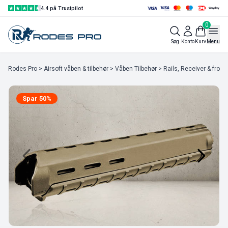
4.4 på Trustpilot
0
Søg
Konto
Kurv
Menu
Rodes Pro
>
Airsoft våben & tilbehør
>
Våben Tilbehør
>
Rails, Receiver & fronte
Spar 50%