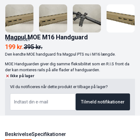
Magpul MOE M16 Handguard
Varenr.:
MOE1
199
kr.
395
kr.
Den kendte MOE handguard fra Magpul PTS nu i M16 længde.
MOE Handguarden giver dig samme fleksibilitet som en R.I.S front da
der kan monteres rails på alle flader af handguarden.
Ikke på lager
Vil du notificeres når dette produkt er tilbage på lager?
Tilmeld notifikationer
Beskrivelse
Specifikationer