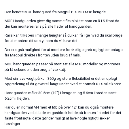
Den kendte MOE handguard fra Magpul PTS nu i M16 længde.
MOE Handguarden giver dig samme fleksibilitet som en R.I.S front da
der kan monteres rails på alle flader af handguarden.
Rails kan tilkøbes i mange længter så du kan få lige hvad du skal bruge
for at montere dit udstyr som du vil have det.
Der er også mulighed for at montere forskellige greb og lygte montager
fra Magpul direkte i fronten uden brug af rails.
MOE handguarden passer på stort set alle M16 modeller og monteres
på få sekunder uden brug af værktøj.
Med sin lave vægt på kun 360g og store fleksibilitet er det en oplagt
opgradering til dit gevær til langt under hvad et normalt R.I.S ville koste.
Handguarden måler 30.5cm (12″) i længden og 5.6cm i breden samt
6.2cm i højden.
Har du en normal M4 med et løb på over 12″ kan du også montere
handguarden ved at lade en gasblock holde på fronten i stedet for det
faste frontsigte, dette gør der muligt at lave nogle rigtigt lækker
løsninger.