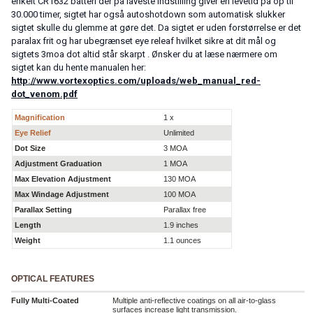
enkelt CR1632 batteri der på laveste indstilling giver en levetid på op til
30.000 timer, sigtet har også autoshotdown som automatisk slukker
sigtet skulle du glemme at gøre det. Da sigtet er uden forstørrelse er det
paralax frit og har ubegrænset eye releaf hvilket sikre at dit mål og
sigtets 3moa dot altid står skarpt . Ønsker du at læse nærmere om
sigtet kan du hente manualen her:
http://www.vortexoptics.com/uploads/web_manual_red-
dot_venom.pdf
Magnification
1 x
Eye Relief
Unlimited
Dot Size
3 MOA
Adjustment Graduation
1 MOA
Max Elevation Adjustment
130 MOA
Max Windage Adjustment
100 MOA
Parallax Setting
Parallax free
Length
1.9 inches
Weight
1.1 ounces
OPTICAL FEATURES
Fully Multi-Coated
Multiple anti-reflective coatings on all air-to-glass
surfaces increase light transmission.