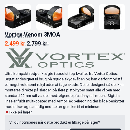
Vortex Venom 3MOA
Varenr.:
#60860
2.499
kr.
2.799
kr.
Ultra kompakt rødpunktsigte i absolut top kvalitet fra Vortex Optics.
Sigtet er designet til brug på rigtige skydevåben og kan derfor modstå
et meget voldsomt rekyl uden at tage skade. Det er designet så det kan
monteres direkte på slæden på flere pistol typer samt alle våben med
standard 22mm rail via det medfølgende picatinny rail mount. Sigtets
linse er fuldt multi-coated med ArmorTek belægning der både beskytter
mod ridser og samtidig nedsætter genskin til et minimum.
Ikke på lager
Vil du notificeres når dette produkt er tilbage på lager?