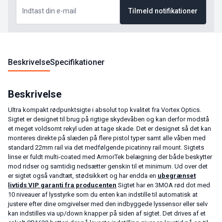
Tilmeld notifikationer
Beskrivelse
Specifikationer
Beskrivelse
Ultra kompakt rødpunktsigte i absolut top kvalitet fra Vortex Optics.
Sigtet er designet til brug på rigtige skydevåben og kan derfor modstå
et meget voldsomt rekyl uden at tage skade. Det er designet så det kan
monteres direkte på slæden på flere pistol typer samt alle våben med
standard 22mm rail via det medfølgende picatinny rail mount. Sigtets
linse er fuldt multi-coated med ArmorTek belægning der både beskytter
mod ridser og samtidig nedsætter genskin til et minimum. Ud over det
er sigtet også vandtæt, stødsikkert og har endda en
ubegrænset
livtids VIP garanti fra producenten
Sigtet har en 3MOA rød dot med
10 niveauer af lysstyrke som du enten kan indstille til automatisk at
justere efter dine omgivelser med den indbyggede lyssensor eller selv
kan indstilles via up/down knapper på siden af sigtet. Det drives af et