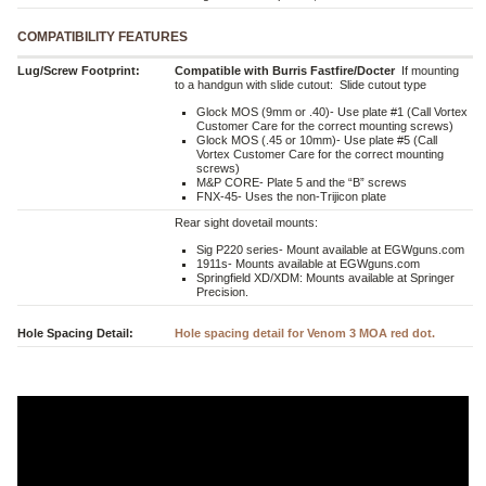
COMPATIBILITY FEATURES
Lug/Screw Footprint:
Compatible with Burris Fastfire/Docter
If mounting
to a handgun with slide cutout:
Slide cutout type
Glock MOS (9mm or .40)- Use plate #1 (Call Vortex
Customer Care for the correct mounting screws)
Glock MOS (.45 or 10mm)- Use plate #5 (Call
Vortex Customer Care for the correct mounting
screws)
M&P CORE- Plate 5 and the “B” screws
FNX-45- Uses the non-Trijicon plate
Rear sight dovetail mounts:
Sig P220 series- Mount available at EGWguns.com
1911s- Mounts available at EGWguns.com
Springfield XD/XDM: Mounts available at Springer
Precision.
Hole Spacing Detail:
Hole spacing detail for Venom 3 MOA red dot.