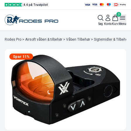
4.4 på Trustpilot
0
Søg
Konto
Kurv
Menu
Rodes Pro
>
Airsoft våben & tilbehør
>
Våben Tilbehør
>
Sigtemidler & Tilbehør
Spar 11%