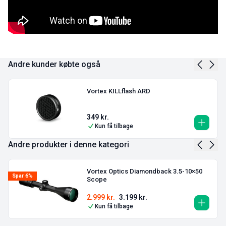
Andre kunder købte også
Vortex KILLflash ARD
349
kr.
Kun få tilbage
Andre produkter i denne kategori
Vortex Optics Diamondback 3.5-10×50
Spar 6%
Scope
2.999
kr.
3.199
kr.
Kun få tilbage