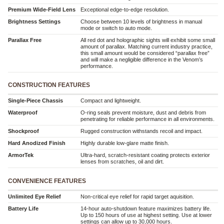
Premium Wide-Field Lens
Exceptional edge-to-edge resolution.
Brightness Settings
Choose between 10 levels of brightness in manual
mode or switch to auto mode.
Parallax Free
All red dot and holographic sights will exhibit some small
amount of parallax. Matching current industry practice,
this small amount would be considered “parallax free”
and will make a negligible difference in the Venom’s
performance.
CONSTRUCTION FEATURES
Single-Piece Chassis
Compact and lightweight.
Waterproof
O-ring seals prevent moisture, dust and debris from
penetrating for reliable performance in all environments.
Shockproof
Rugged construction withstands recoil and impact.
Hard Anodized Finish
Highly durable low-glare matte finish.
ArmorTek
Ultra-hard, scratch-resistant coating protects exterior
lenses from scratches, oil and dirt.
CONVENIENCE FEATURES
Unlimited Eye Relief
Non-critical eye relief for rapid target aquisition.
Battery Life
14-hour auto-shutdown feature maximizes battery life.
Up to 150 hours of use at highest setting. Use at lower
settings can allow up to 30,000 hours.