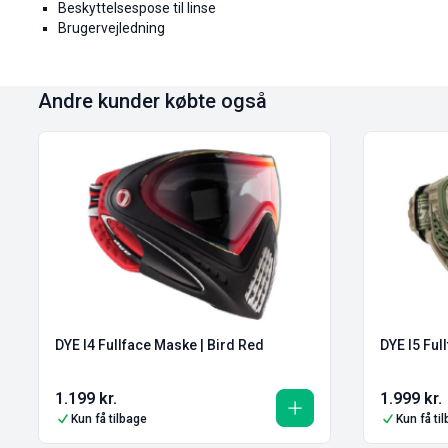
Beskyttelsespose til linse
Brugervejledning
Andre kunder købte også
DYE I4 Fullface Maske | Bird Red
DYE I5 Fu
1.199
kr.
1.999
kr.
Kun få tilbage
Kun få ti