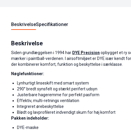
Beskrivelse
Specifikationer
Beskrivelse
Siden grundlæggelsen i 1994 har
DYE Precision
opbygget et ry 
mærker i paintball-verdenen. I airsoftmiljøet er DYE især kendt fo
der kombinerer komfort, funktion og beskyttelse i særklasse.
Nøglefunktioner:
Lynhurtigt linseskift med smart system
290° bredt synsfelt og stærkt perifert udsyn
Justerbare hageremme for perfekt pasform
Effektiv, multi-retnings ventilation
Integreret ørebeskyttelse
Blødt og lavprofileret indvendigt skum for høj komfort
Pakken indeholder:
DYE-maske