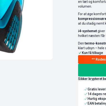
en tæt og komforta
volumen.
For at øge komfort
kompressionsøre
at du stadig nemt 
i4-systemet
giver 
hvilket næsten får 
Den
termo-konstr
klart udsyn – hele 
Kun få tilbage
Sikker krypteret b
Gratis leve
14 dages re
Hurtig ekspe
EAN betaling