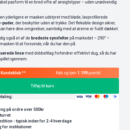
bel pasform til en bred vifte af ansigtstyper – uden unødvendig
en yderligere er masken udstyret med bløde, lavprofilerede
-puder
, der beskytter uden at trykke. Det fleksible design sikrer,
kan høre dine omgivelser, samtidig med at ørerne er fuldt dækket.
dig også et af de
bredeste synsfelter
på markedet – 290° –
masken til at forsvinde, når du har den på.
uerede linse
med dobbeltlag forhindrer effektivt dug, så du har
spillet igennem.
Køb og tjen
1.199
points!
Tilføj til kurv
etaling:
ring på ordre over 500kr
turret
dition - typisk inden for 2-4 hverdage
 for institutioner