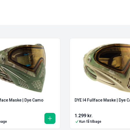
llface Maske | Dye Camo
DYE I4 Fullface Maske | Dye 
1.299
kr.
lbage
Kun få tilbage