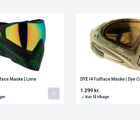
lface Maske | Lime
DYE I4 Fullface Maske | Dye 
1.299
kr.
ager
Kun få tilbage