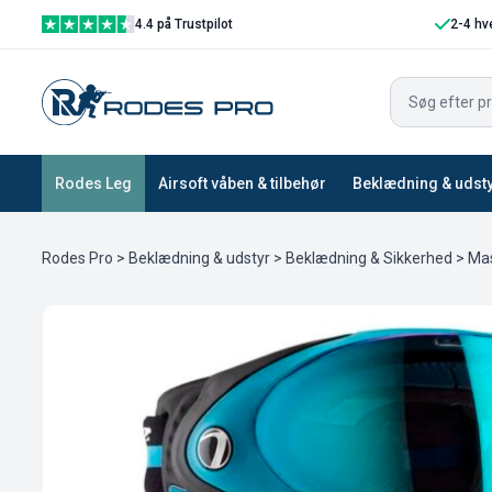
4.4 på Trustpilot
2-4 hv
Rodes Leg
Airsoft våben & tilbehør
Beklædning & udst
Rodes Pro
>
Beklædning & udstyr
>
Beklædning & Sikkerhed
>
Mas