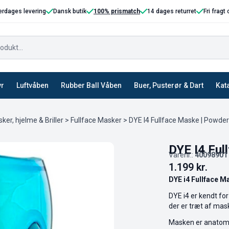
erdages levering
Dansk butik
100% prismatch
14 dages returret
Fri fragt
yr
Luftvåben
Rubber Ball Våben
Buer, Pusterør & Dart
Kat
ker, hjelme & Briller
>
Fullface Masker
> DYE I4 Fullface Maske | Powder
DYE I4 Ful
Varenr.:
40098901
1.199
kr.
DYE i4 Fullface 
DYE i4 er kendt for
der er træt af mask
Masken er anatomisk