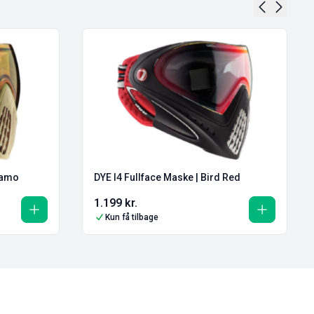
Camo
DYE I4 Fullface Maske | Bird Red
1.199
kr.
Kun få tilbage