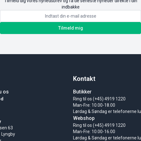
Tilmeld dig vores nyhedsbrev og få de seneste nyheder direkte i din
indbakke
Tilmeld mig
Kontakt
u os
Butikker
ød
Ring til os (+45) 4919 1220
Man-Fre: 10.00-18.00
Lørdag & Søndag er telefonerne l
Webshop
y
Ring til os (+45) 4919 1220
sen 63
Man-Fre: 10.00-16.00
 Lyngby
Lørdag & Søndag er telefonerne l
r