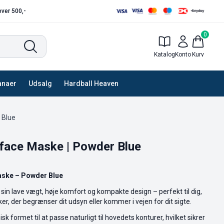
 over 500,-
0
Katalog
Konto
Kurv
anaer
Udsalg
Hardball Heaven
 Blue
lface Maske | Powder Blue
Maske – Powder Blue
 sin lave vægt, høje komfort og kompakte design – perfekt til dig,
er, der begrænser dit udsyn eller kommer i vejen for dit sigte.
 formet til at passe naturligt til hovedets konturer, hvilket sikrer