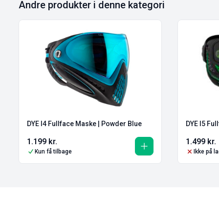
Andre produkter i denne kategori
DYE I5 Ful
DYE I4 Fullface Maske | Powder Blue
1.199
kr.
1.499
kr.
Kun få tilbage
Ikke på l