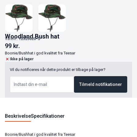
Woodland Bush hat
Varenr.:
12325020-S
99
kr.
Boonie/Bushhat i god kvalitet fra Teesar
Ikke på lager
Vil du notificeres når dette produkt er tilbage på lager?
Tilmeld notifikationer
Beskrivelse
Specifikationer
Boonie/Bushhat i god kvalitet fra Teesar