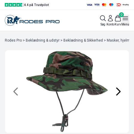
4.4 på Trustpilot
0
Søg
Konto
Kurv
Menu
Rodes Pro
>
Beklædning & udstyr
>
Beklædning & Sikkerhed
>
Masker, hjelme &