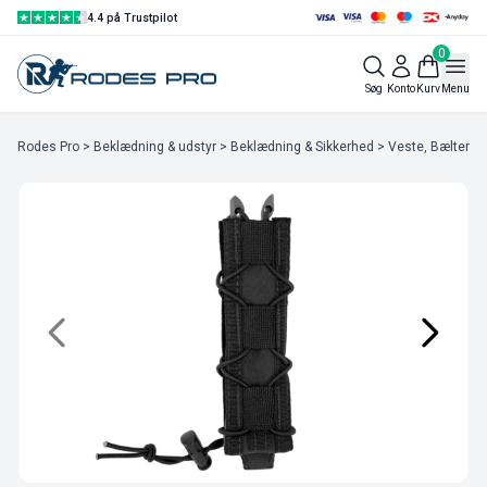
4.4 på Trustpilot
0
Søg
Konto
Kurv
Menu
Rodes Pro
>
Beklædning & udstyr
>
Beklædning & Sikkerhed
>
Veste, Bælter &