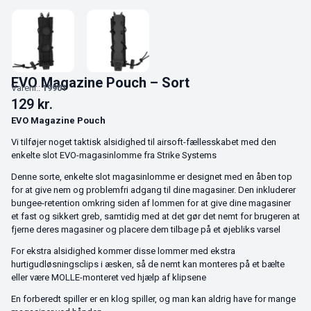
EVO Magazine Pouch – Sort
Varenr.:
19901
129
kr.
EVO Magazine Pouch
Vi tilføjer noget taktisk alsidighed til airsoft-fællesskabet med den
enkelte slot EVO-magasinlomme fra Strike Systems
Denne sorte, enkelte slot magasinlomme er designet med en åben top
for at give nem og problemfri adgang til dine magasiner. Den inkluderer
bungee-retention omkring siden af lommen for at give dine magasiner
et fast og sikkert greb, samtidig med at det gør det nemt for brugeren at
fjerne deres magasiner og placere dem tilbage på et øjebliks varsel
For ekstra alsidighed kommer disse lommer med ekstra
hurtigudløsningsclips i æsken, så de nemt kan monteres på et bælte
eller være MOLLE-monteret ved hjælp af klipsene
En forberedt spiller er en klog spiller, og man kan aldrig have for mange