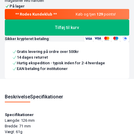
magasiner ved hånden
På lager
Køb og tjen
129
points!
Tilføj til kurv
Sikker krypteret betaling:
Gratis levering på ordre over 500kr
14 dages returret
Hurtig ekspedition - typisk inden for 2-4 hverdage
EAN betaling for institutioner
Beskrivelse
Specifikationer
Specifikationer
Længde: 126 mm
Bredde: 71 mm
Vægt: 61g