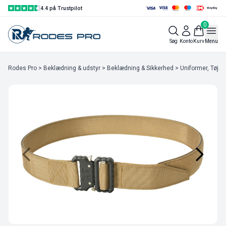
4.4 på Trustpilot
0
Søg
Konto
Kurv
Menu
Rodes Pro
>
Beklædning & udstyr
>
Beklædning & Sikkerhed
>
Uniformer, Tøj & 