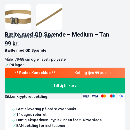
Bælte med QD Spænde – Medium – Tan
Varenr.:
M51617022-M-TAN
99
kr.
Bælte med QD Spænde
Måler 79-88 cm og er lavet i polyester
På lager
Køb og tjen
99
points!
Tilføj til kurv
Sikker krypteret betaling:
Gratis levering på ordre over 500kr
14 dages returret
Hurtig ekspedition - typisk inden for 2-4 hverdage
EAN betaling for institutioner