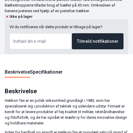
Bæltestropperne tillader brug af bælter på 45 mm. Omkredsen af
benene justeres ved hjælp af en justerbar trækker.
Ikke på lager
Vil du notificeres når dette produkt er tilbage på lager?
Tilmeld notifikationer
Beskrivelse
Specifikationer
Beskrivelse
Helikon-Tex er en polsk virksomhed grundlagt i 1983, som har
specialiseret sig i produktion af taktisk og udendørs udstyr. Firmaet er
kendt for at levere produkter af høj kvalitet til militær, retshåndhævelse
og friluftsfolk, og de har opnået et stærkt ry for deres innovative design
og holdbare materialer.
Inden for hardball og airsoft er Helikon-Tex et populært valg på grund af