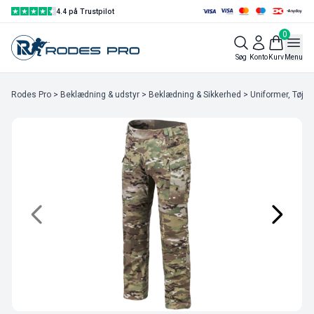
4.4 på Trustpilot
0
Søg
Konto
Kurv
Menu
Rodes Pro
>
Beklædning & udstyr
>
Beklædning & Sikkerhed
>
Uniformer, Tøj & 