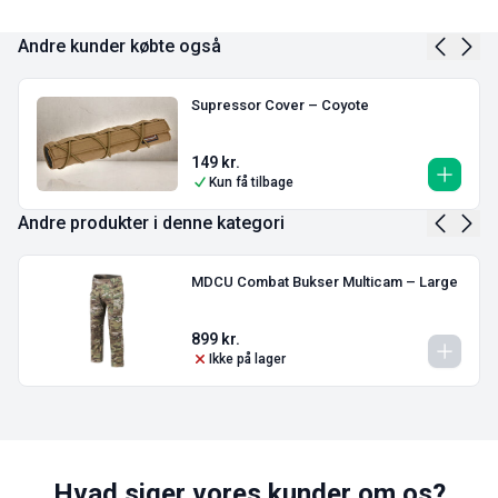
Andre kunder købte også
Supressor Cover – Coyote
149
kr.
Kun få tilbage
Andre produkter i denne kategori
MDCU Combat Bukser Multicam – Large
899
kr.
Ikke på lager
Hvad siger vores kunder om os?