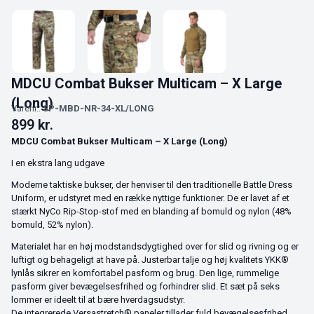
MDCU Combat Bukser Multicam – X Large
(Long)
Varenr.:
SP-MBD-NR-34-XL/LONG
899
kr.
MDCU Combat Bukser Multicam – X Large (Long)
I en ekstra lang udgave
Moderne taktiske bukser, der henviser til den traditionelle Battle Dress
Uniform, er udstyret med en række nyttige funktioner. De er lavet af et
stærkt NyCo Rip-Stop-stof med en blanding af bomuld og nylon (48%
bomuld, 52% nylon).
Materialet har en høj modstandsdygtighed over for slid og rivning og er
luftigt og behageligt at have på. Justerbar talje og høj kvalitets YKK®
lynlås sikrer en komfortabel pasform og brug. Den lige, rummelige
pasform giver bevægelsesfrihed og forhindrer slid. Et sæt på seks
lommer er ideelt til at bære hverdagsudstyr.
De integrerede Versastretch® paneler tillader fuld bevægelsesfrihed.