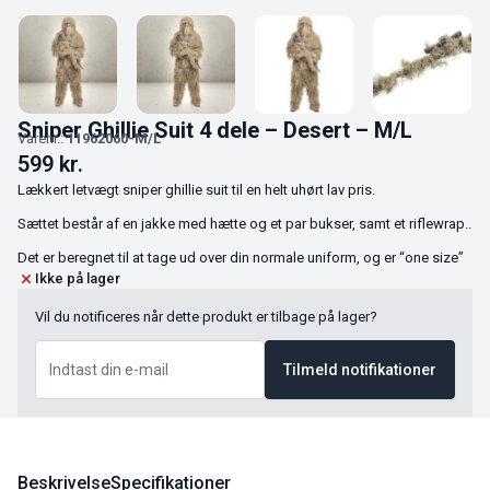
Sniper Ghillie Suit 4 dele – Desert – M/L
Varenr.:
11962060-M/L
599
kr.
Lækkert letvægt sniper ghillie suit til en helt uhørt lav pris.
Sættet består af en jakke med hætte og et par bukser, samt et riflewrap..
Det er beregnet til at tage ud over din normale uniform, og er “one size”
Ikke på lager
Vil du notificeres når dette produkt er tilbage på lager?
Tilmeld notifikationer
Beskrivelse
Specifikationer