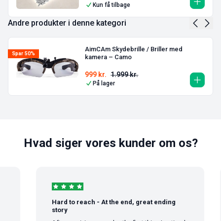
Kun få tilbage
Andre produkter i denne kategori
AimCAm Skydebrille / Briller med
Spar 50%
kamera – Camo
999
kr.
1.999
kr.
På lager
Hvad siger vores kunder om os?
Hard to reach - At the end, great ending
story