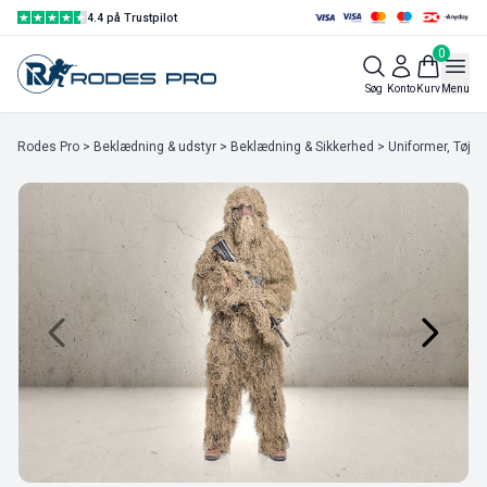
4.4 på Trustpilot
0
Søg
Konto
Kurv
Menu
Rodes Pro
>
Beklædning & udstyr
>
Beklædning & Sikkerhed
>
Uniformer, Tøj & 