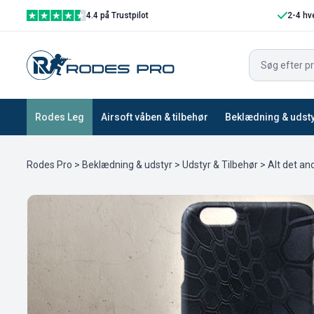
4.4 på Trustpilot
2-4 hv
Rodes Leg
Airsoft våben & tilbehør
Beklædning & udst
Rodes Pro
>
Beklædning & udstyr
>
Udstyr & Tilbehør
>
Alt det an