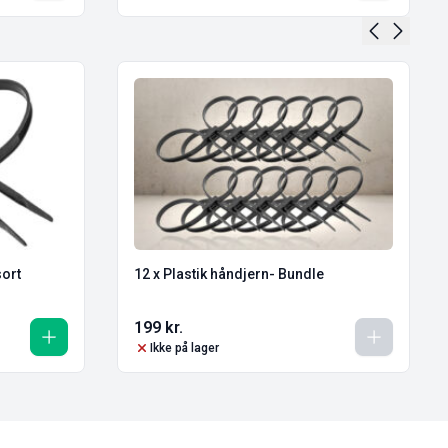
sort
12 x Plastik håndjern- Bundle
199
kr.
Ikke på lager