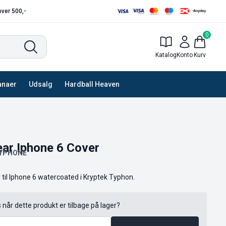
 over 500,-
0
Katalog
Konto
Kurv
anaer
Udsalg
Hardball Heaven
ar Iphone 6 Cover
TYPHONE
 til Iphone 6 watercoated i Kryptek Typhon.
s når dette produkt er tilbage på lager?