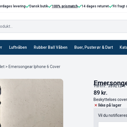
erdages levering
Dansk butik
100% prismatch
14 dages returret
Fri fragt
yr
Luftvåben
Rubber Ball Våben
Buer, Pusterør & Dart
Kat
det
> Emersongear Iphone 6 Cover
Emersonge
Varenr.:
359212-
89
kr.
Beskyttelses cover
Ikke på lager
Vil du notificere