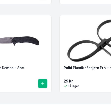
fe Demon – Sort
Politi Plastik håndjern Pro – 
29
kr.
På lager