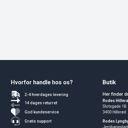
Hvorfor handle hos os?
Butik
Her finder d
2-4 hverdages levering
Rodes Hiller
14 dages returret
Slotsgade 1B
God kundeservice
3400 Hillerød
Gratis support
Rodes Lyngb
Jernbaneplad