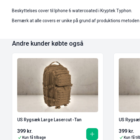
Beskyttelses cover til Iphone 6 watercoated i Kryptek Typhon.
Bemærk at alle covers er unike på grund af produktions metoden og
Andre kunder købte også
US Rygsæk Large Lasercut -Tan
US Rygsæk
399
kr.
399
kr.
Kun få tilbage
Kun få ti