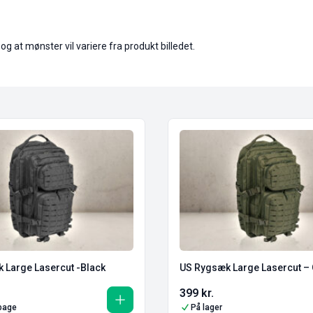
 at mønster vil variere fra produkt billedet.
 Large Lasercut -Black
US Rygsæk Large Lasercut – 
399
kr.
lbage
På lager