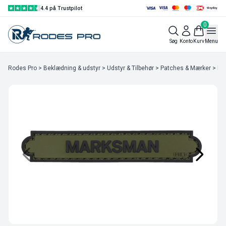
4.4 på Trustpilot
0
Søg
Konto
Kurv
Menu
Rodes Pro
>
Beklædning & udstyr
>
Udstyr & Tilbehør
>
Patches & Mærker
> Ma