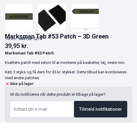
Marksman Tab #53 Patch – 3D Green
Varenr.:
444130-5218
39,95
kr.
Marksman Tab #53 Patch
Kvalitets patch med velcro til at monterer på kasketter, tøj, veste mm.
Køb 3 styks og få dem for 33 kr. stykket. Dette tilbud kan kombineres
med andre patches
Ikke på lager
Vil du notificeres når dette produkt er tilbage på lager?
Tilmeld notifikationer