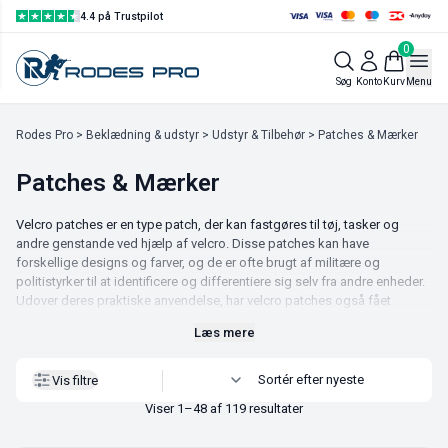
4.4 på Trustpilot
0
Vis filtre
Søg
Konto
Kurv
Menu
Rodes Pro
>
Beklædning & udstyr
>
Udstyr & Tilbehør
> Patches & Mærker
Patches & Mærker
Velcro patches er en type patch, der kan fastgøres til tøj, tasker og
andre genstande ved hjælp af velcro. Disse patches kan have
forskellige designs og farver, og de er ofte brugt af militære og
politistyrker til at identificere og differentiere sig selv fra andre enheder.
Udover deres praktiske anvendelse, har velcro patches også fået
popularitet som modeaccessories blandt unge og i streetwear-kulturen.
Læs mere
De kan nemt påføres og fjernes fra tøjet, hvilket gør det nemt at skifte
design eller placering af patches. Velcro patches er en sjov og kreativ
måde at tilføje personlig stil til dit tøj eller til at vise støtte til et specifikt
Vis filtre
brand, hold eller organisation
Viser 1–48 af 119 resultater