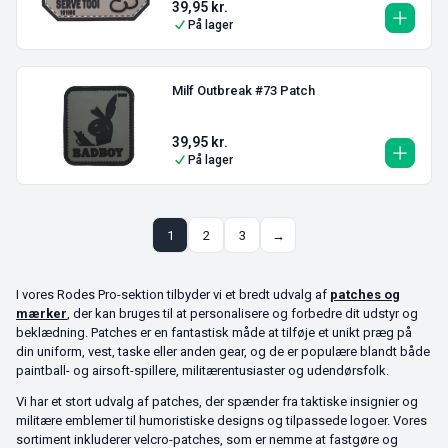
39,95
kr.
På lager
Milf Outbreak #73 Patch
39,95
kr.
På lager
1
2
3
→
I vores Rodes Pro-sektion tilbyder vi et bredt udvalg af
patches og
mærker
, der kan bruges til at personalisere og forbedre dit udstyr og
beklædning. Patches er en fantastisk måde at tilføje et unikt præg på
din uniform, vest, taske eller anden gear, og de er populære blandt både
paintball- og airsoft-spillere, militærentusiaster og udendørsfolk.
Vi har et stort udvalg af patches, der spænder fra taktiske insignier og
militære emblemer til humoristiske designs og tilpassede logoer. Vores
sortiment inkluderer velcro-patches, som er nemme at fastgøre og