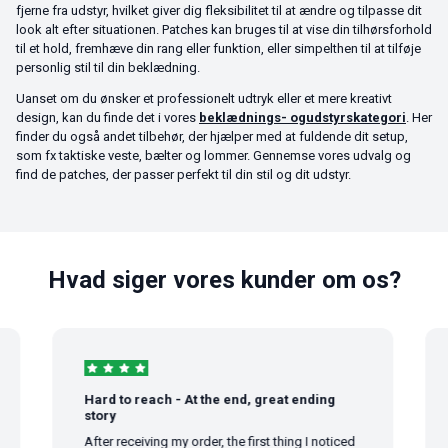
fjerne fra udstyr, hvilket giver dig fleksibilitet til at ændre og tilpasse dit
look alt efter situationen. Patches kan bruges til at vise din tilhørsforhold
til et hold, fremhæve din rang eller funktion, eller simpelthen til at tilføje
personlig stil til din beklædning.
Uanset om du ønsker et professionelt udtryk eller et mere kreativt
design, kan du finde det i vores
beklædnings- ogudstyrskategori
. Her
finder du også andet tilbehør, der hjælper med at fuldende dit setup,
som fx taktiske veste, bælter og lommer. Gennemse vores udvalg og
find de patches, der passer perfekt til din stil og dit udstyr.
Hvad siger vores kunder om os?
Hard to reach - At the end, great ending
God 
story
God s
After receiving my order, the first thing I noticed