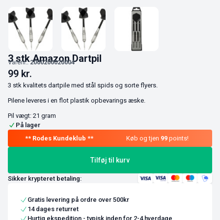
3 stk Amazon Dartpil
Varenr.:
2000200020004
99
kr.
3 stk kvalitets dartpile med stål spids og sorte flyers.
Pilene leveres i en flot plastik opbevarings æske.
Pil vægt: 21 gram
På lager
Køb og tjen
99
points!
Tilføj til kurv
Sikker krypteret betaling:
Gratis levering på ordre over 500kr
14 dages returret
Hurtig ekspedition - typisk inden for 2-4 hverdage