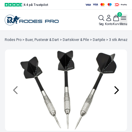
4.4 på Trustpilot
0
Søg
Konto
Kurv
Menu
Rodes Pro
>
Buer, Pusterør & Dart
>
Dartskiver & Pile
>
Dartpile
> 3 stk Amazon 