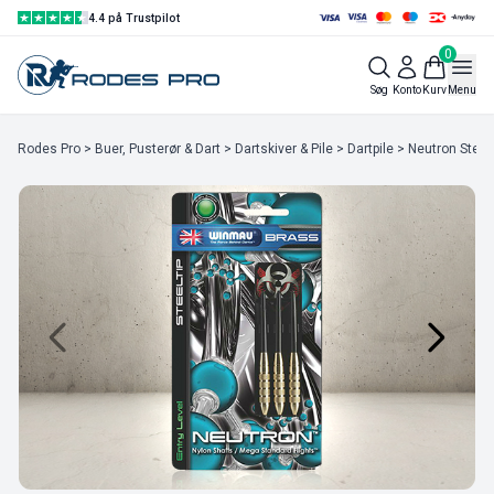
4.4 på Trustpilot
0
Søg
Konto
Kurv
Menu
Rodes Pro
>
Buer, Pusterør & Dart
>
Dartskiver & Pile
>
Dartpile
> Neutron Steelt