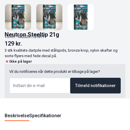
Neutron Steeltip 21g
Varenr.:
5023231121011
129
kr.
3 stk kvalitets dartpile med stålspids, bronze krop, nylon skafter og
sorte flyers med fede decal på.
Ikke på lager
Vil du notificeres når dette produkt er tilbage på lager?
Tilmeld notifikationer
Beskrivelse
Specifikationer