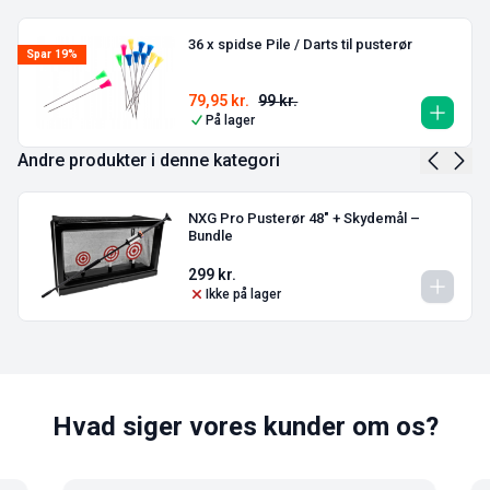
36 x spidse Pile / Darts til pusterør
Spar 19%
79,95
kr.
99
kr.
På lager
Andre produkter i denne kategori
NXG Pro Pusterør 48″ + Skydemål –
Bundle
299
kr.
Ikke på lager
Hvad siger vores kunder om os?