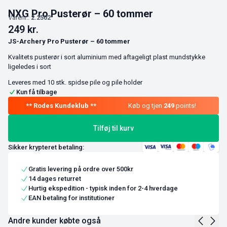
NXG Pro Pusterør – 60 tommer
Varenr.:
2.2502
249
kr.
JS-Archery Pro Pusterør – 60 tommer
Kvalitets pusterør i sort aluminium med aftageligt plast mundstykke
ligeledes i sort
Leveres med 10 stk. spidse pile og pile holder
Kun få tilbage
Køb og tjen
249
points!
Tilføj til kurv
Sikker krypteret betaling:
Gratis levering på ordre over 500kr
14 dages returret
Hurtig ekspedition - typisk inden for 2-4 hverdage
EAN betaling for institutioner
Andre kunder købte også