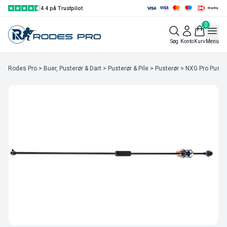
4.4 på Trustpilot
0
Søg
Konto
Kurv
Menu
Rodes Pro
>
Buer, Pusterør & Dart
>
Pusterør & Pile
>
Pusterør
> NXG Pro Puste