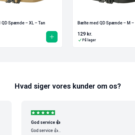
Bælte med QD Spænde – M – 
 QD Spænde – XL – Tan
129
kr.
På lager
Hvad siger vores kunder om os?
God service 👍
God service 👍...