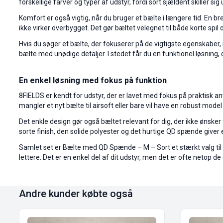
forskellige farver og typer af udstyr, fordi sort sjældent skiller sig
Komfort er også vigtig, når du bruger et bælte i længere tid. En br
ikke virker overbygget. Det gør bæltet velegnet til både korte spil
Hvis du søger et bælte, der fokuserer på de vigtigste egenskaber,
bælte med unødige detaljer. I stedet får du en funktionel løsning, d
En enkel løsning med fokus på funktion
8FIELDS er kendt for udstyr, der er lavet med fokus på praktisk a
mangler et nyt bælte til airsoft eller bare vil have en robust model 
Det enkle design gør også bæltet relevant for dig, der ikke ønsk
sorte finish, den solide polyester og det hurtige QD spænde give
Samlet set er Bælte med QD Spænde – M – Sort et stærkt valg til di
lettere. Det er en enkel del af dit udstyr, men det er ofte netop de 
Andre kunder købte også