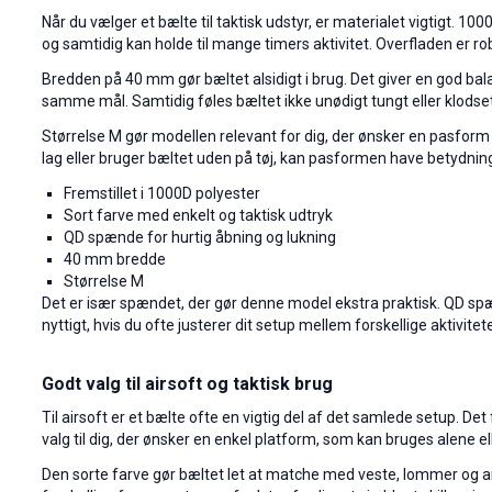
Når du vælger et bælte til taktisk udstyr, er materialet vigtigt. 1
og samtidig kan holde til mange timers aktivitet. Overfladen er r
Bredden på 40 mm gør bæltet alsidigt i brug. Det giver en god balan
samme mål. Samtidig føles bæltet ikke unødigt tungt eller klodset
Størrelse M gør modellen relevant for dig, der ønsker en pasform i
lag eller bruger bæltet uden på tøj, kan pasformen have betydn
Fremstillet i 1000D polyester
Sort farve med enkelt og taktisk udtryk
QD spænde for hurtig åbning og lukning
40 mm bredde
Størrelse M
Det er især spændet, der gør denne model ekstra praktisk. QD spæn
nyttigt, hvis du ofte justerer dit setup mellem forskellige aktiv
Godt valg til airsoft og taktisk brug
Til airsoft er et bælte ofte en vigtig del af det samlede setup. D
valg til dig, der ønsker en enkel platform, som kan bruges alene
Den sorte farve gør bæltet let at matche med veste, lommer og and