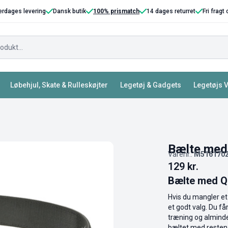
erdages levering
Dansk butik
100% prismatch
14 dages returret
Fri fragt
Løbehjul, Skate & Rulleskøjter
Legetøj & Gadgets
Legetøjs 
Bælte med
Varenr.:
M516170
129
kr.
Bælte med QD
Hvis du mangler et 
et godt valg. Du får
træning og alminde
bæltet med resten 