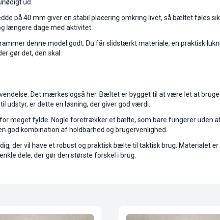
 unødigt ud.
edde på 40 mm giver en stabil placering omkring livet, så bæltet føles si
 og længere dage med aktivitet.
 rammer denne model godt. Du får slidstærkt materiale, en praktisk lukni
er gør det, den skal.
nvendelse. Det mærkes også her. Bæltet er bygget til at være let at brug
til udstyr, er dette en løsning, der giver god værdi.
er for meget fylde. Nogle foretrækker et bælte, som bare fungerer uden
r en god kombination af holdbarhed og brugervenlighed.
g, der vil have et robust og praktisk bælte til taktisk brug. Materialet
enkle dele, der gør den største forskel i brug.