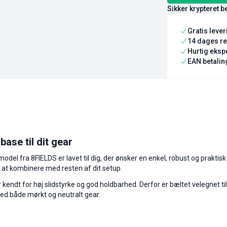
Sikker krypteret b
Gratis leve
14 dages re
Hurtig ekspe
EAN betaling
se til dit gear
odel fra 8FIELDS er lavet til dig, der ønsker en enkel, robust og praktisk 
et at kombinere med resten af dit setup.
r kendt for høj slidstyrke og god holdbarhed. Derfor er bæltet velegnet ti
ed både mørkt og neutralt gear.