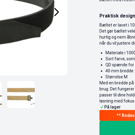
Praktisk design
Bæltet er lavet i 1
Det gør bæltet vele
hurtig og nem åbnin
når du vil justere di
Materiale i 100
Sort farve, som
QD spænde for h
40 mm bredde
Størrelse M
Med en bredde på 4
brug. Det fungerer
passer til dine hol
løsning med fokus 
På lager