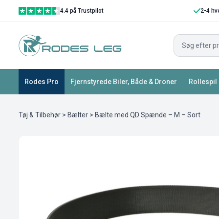
4.4 på Trustpilot
2-4 hv
Rodes Pro
Fjernstyrede Biler, Både & Droner
Rollespil
Tøj & Tilbehør
>
Bælter
> Bælte med QD Spænde – M – Sort