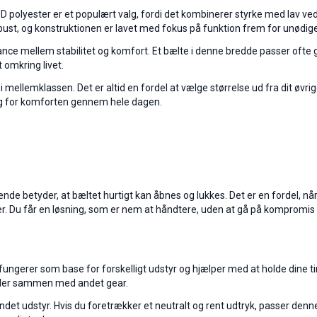
000D polyester er et populært valg, fordi det kombinerer styrke med lav v
obust, og konstruktionen er lavet med fokus på funktion frem for unødige
ce mellem stabilitet og komfort. Et bælte i denne bredde passer ofte godt
 omkring livet.
 mellemklassen. Det er altid en fordel at vælge størrelse ud fra dit øvr
ing for komforten gennem hele dagen.
de betyder, at bæltet hurtigt kan åbnes og lukkes. Det er en fordel, nå
iteter. Du får en løsning, som er nem at håndtere, uden at gå på komprom
et fungerer som base for forskelligt udstyr og hjælper med at holde dine 
 eller sammen med andet gear.
et udstyr. Hvis du foretrækker et neutralt og rent udtryk, passer denne