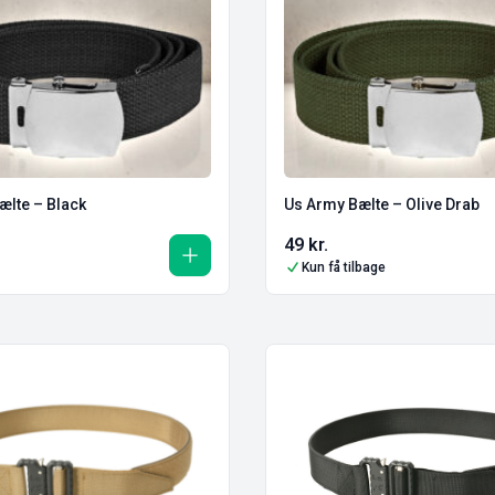
ælte – Black
Us Army Bælte – Olive Drab
49
kr.
Kun få tilbage