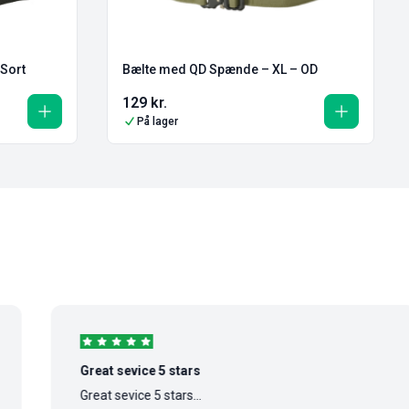
Sort
Bælte med QD Spænde – XL – OD
129
kr.
På lager
Great sevice 5 stars
Great sevice 5 stars...