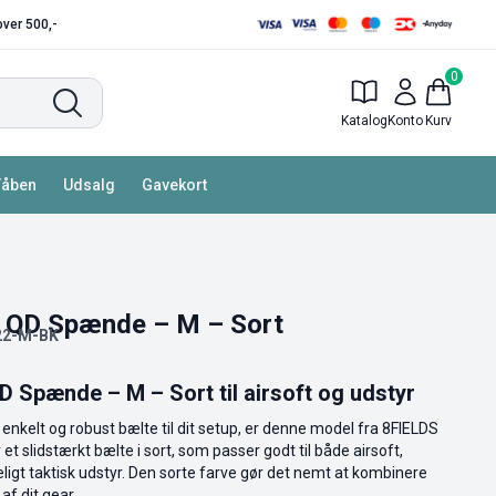
 over 500,-
0
Katalog
Konto
Kurv
Våben
Udsalg
Gavekort
 QD Spænde – M – Sort
22-M-BK
 Spænde – M – Sort til airsoft og udstyr
enkelt og robust bælte til dit setup, er denne model fra 8FIELDS
 et slidstærkt bælte i sort, som passer godt til både airsoft,
ligt taktisk udstyr. Den sorte farve gør det nemt at kombinere
af dit gear.