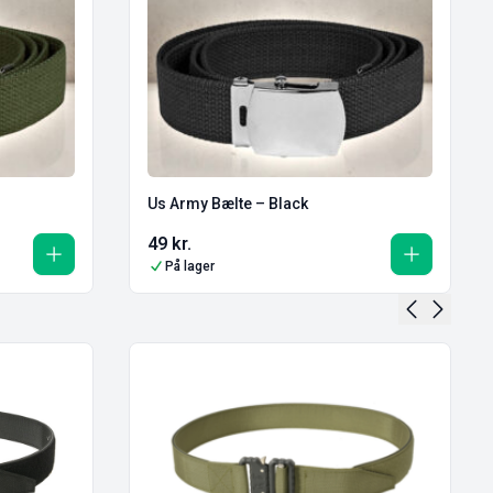
Us Army Bælte – Black
49
kr.
På lager