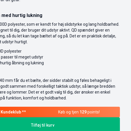
 med hurtig lukning
000D polyester, som er kendt for høj slidstyrke og lang holdbarhed.
gnet til dig, der bruger dit udstyr aktivt. QD spændet giver en
g, så du let kan tage bæltet af og på. Det er en praktisk detalje,
t udstyr hurtigt.
0D polyester
 passer til meget udstyr
urtig åbning og lukning
0 mm får du et bælte, der sidder stabilt og føles behageligt i
 godt sammen med forskelligt taktisk udstyr, så længe bredden
dere og lommer. Det er et godt valg til dig, der ønsker en enkel
på funktion, komfort og holdbarhed.
Køb og tjen
129
points!
Tilføj til kurv