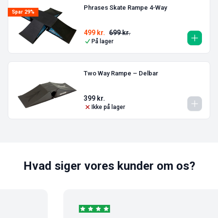
Phrases Skate Rampe 4-Way
Spar 29%
499
kr.
699
kr.
På lager
Two Way Rampe – Delbar
399
kr.
Ikke på lager
Hvad siger vores kunder om os?