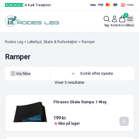
4.4 på Trustpilot
0
Vis filtre
Søg
Konto
Kurv
Menu
Rodes Leg
>
Løbehjul, Skate & Rulleskøjter
> Ramper
Ramper
Vis filtre
Viser 3 resultater
Phrases Skate Rampe 1-Way
199
kr.
Ikke på lager