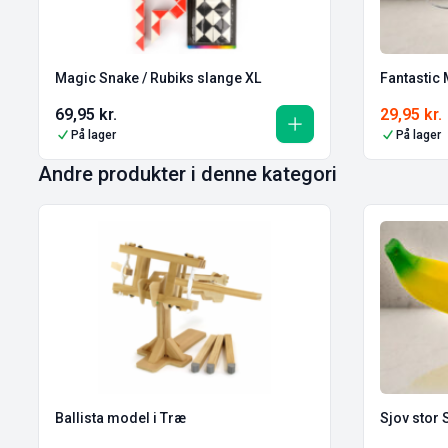
Magic Snake / Rubiks slange XL
Fantastic
69,95
kr.
29,95
kr.
På lager
På lager
Andre produkter i denne kategori
Ballista model i Træ
Sjov stor