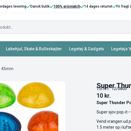
erdages levering
Dansk butik
100% prismatch
14 dages returret
Fri fragt
Løbehjul, Skate & Rulleskøjter
Legetøj & Gadgets
Legetøjs 
 – 45mm
Super Thu
Varenr.:
12/0803
10
kr.
Super Thunder P
Super sjov pop-it 
Vend vrangen ud på 
1.5 meter op i luft