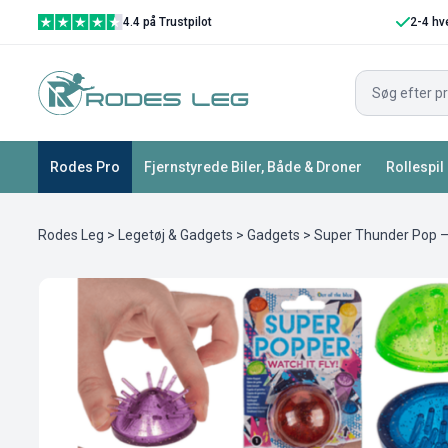
4.4 på Trustpilot
2-4 hv
Rodes Pro
Fjernstyrede Biler, Både & Droner
Rollespil
Rodes Leg
>
Legetøj & Gadgets
>
Gadgets
> Super Thunder Pop