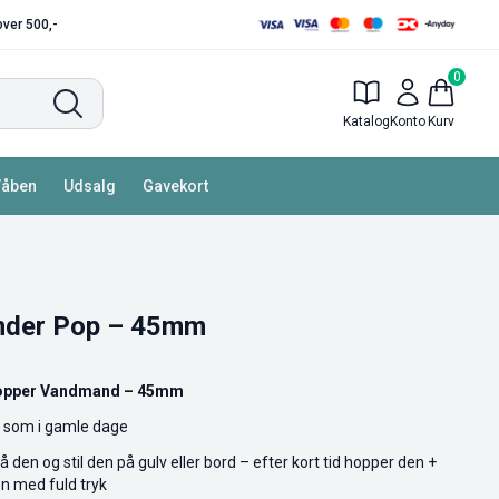
 over 500,-
0
Katalog
Konto
Kurv
Våben
Udsalg
Gavekort
nder Pop – 45mm
opper Vandmand – 45mm
– som i gamle dage
den og stil den på gulv eller bord – efter kort tid hopper den +
en med fuld tryk