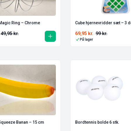
 Magic Ring – Chrome
Cube hjernevridder sæt – 3 d
49,95
kr.
69,95
kr.
99
kr.
På lager
 Squeeze Banan – 15 cm
Bordtennis bolde 6 stk.