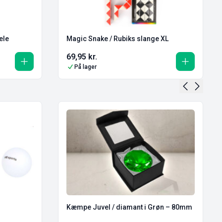
ele
Magic Snake / Rubiks slange XL
69,95
kr.
På lager
Kæmpe Juvel / diamant i Grøn – 80mm