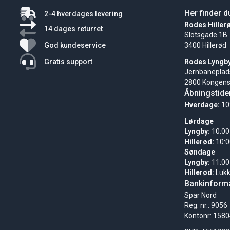
Her finder d
2-4 hverdages levering
Rodes Hiller
14 dages returret
Slotsgade 1B
God kundeservice
3400 Hillerød
Gratis support
Rodes Lyngb
Jernbaneplad
2800 Kongens
Åbningstide
Hverdage:
10
Lørdage
Lyngby:
10:00
Hillerød:
10:0
Søndage
Lyngby:
11:00
Hillerød:
Luk
Bankinforma
Spar Nord
Reg. nr.: 9056
Kontonr: 158