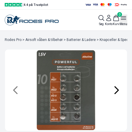
4.4 på Trustpilot
0
Søg
Konto
Kurv
Menu
Rodes Pro
>
Airsoft våben & tilbehør
>
Batterier & Ladere
>
Knapceller & Special