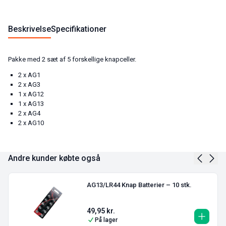
Beskrivelse
Specifikationer
Pakke med 2 sæt af 5 forskellige knapceller.
2 x AG1
2 x AG3
1 x AG12
1 x AG13
2 x AG4
2 x AG10
Andre kunder købte også
AG13/LR44 Knap Batterier – 10 stk.
49,95
kr.
På lager