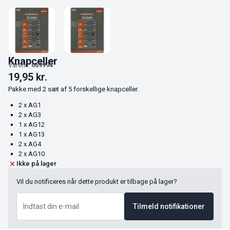
Knapceller
Varenr.:
069994
19,95
kr.
Pakke med 2 sæt af 5 forskellige knapceller.
2 x AG1
2 x AG3
1 x AG12
1 x AG13
2 x AG4
2 x AG10
Ikke på lager
Vil du notificeres når dette produkt er tilbage på lager?
Tilmeld notifikationer