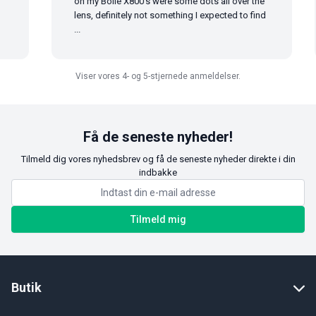
on my Bollé X800's were some dots all over the
lens, definitely not something I expected to find
...
Viser vores 4- og 5-stjernede anmeldelser.
Få de seneste nyheder!
Tilmeld dig vores nyhedsbrev og få de seneste nyheder direkte i din
indbakke
Tilmeld mig
Butik