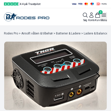
4.4 på Trustpilot
0
Søg
Konto
Kurv
Menu
Rodes Pro
>
Airsoft våben & tilbehør
>
Batterier & Ladere
>
Ladere & Balancers