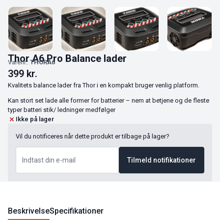
Thor A6 Pro Balance lader
Varenr.:
THORA6
399
kr.
Kvalitets balance lader fra Thor i en kompakt bruger venlig platform.
Kan stort set lade alle former for batterier – nem at betjene og de fleste
typer batteri stik/ ledninger medfølger
Ikke på lager
Vil du notificeres når dette produkt er tilbage på lager?
Tilmeld notifikationer
Beskrivelse
Specifikationer