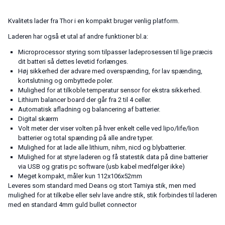
Kvalitets lader fra Thor i en kompakt bruger venlig platform.
Laderen har også et utal af andre funktioner bl.a:
Microprocessor styring som tilpasser ladeprosessen til lige præcis
dit batteri så dettes levetid forlænges.
Høj sikkerhed der advare med overspænding, for lav spænding,
kortslutning og ombyttede poler.
Mulighed for at tilkoble temperatur sensor for ekstra sikkerhed.
Lithium balancer board der går fra 2 til 4 celler.
Automatisk afladning og balancering af batterier.
Digital skærm
Volt meter der viser volten på hver enkelt celle ved lipo/life/lion
batterier og total spænding på alle andre typer.
Mulighed for at lade alle lithium, nihm, nicd og blybatterier.
Mulighed for at styre laderen og få statestik data på dine batterier
via USB og gratis pc software (usb kabel medfølger ikke)
Meget kompakt, måler kun 112x106x52mm
Leveres som standard med Deans og stort Tamiya stik, men med
mulighed for at tilkøbe eller selv lave andre stik, stik forbindes til laderen
med en standard 4mm guld bullet connector