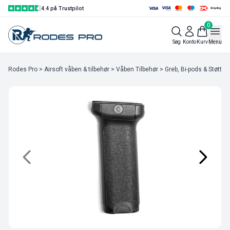
4.4 på Trustpilot
0
Søg
Konto
Kurv
Menu
Rodes Pro
>
Airsoft våben & tilbehør
>
Våben Tilbehør
>
Greb, Bi-pods & Støtteb