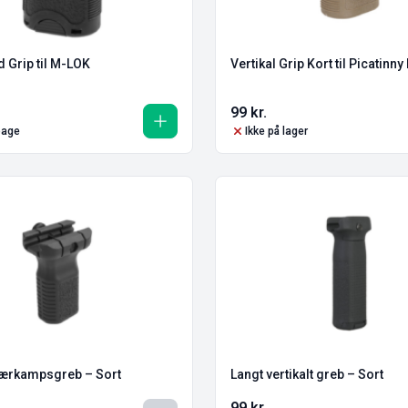
 Grip til M-LOK
Vertikal Grip Kort til Picatinny
99
kr.
lbage
Ikke på lager
ærkampsgreb – Sort
Langt vertikalt greb – Sort
99
kr.