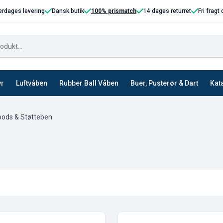
erdages levering
Dansk butik
100% prismatch
14 dages returret
Fri fragt
yr
Luftvåben
Rubber Ball Våben
Buer, Pusterør & Dart
Kat
-pods & Støtteben