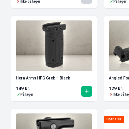
Ikke på lager
På lager
Hera Arms HFG Greb – Black
Angled For
149
kr.
129
kr.
På lager
Ikke på la
Spar 13%