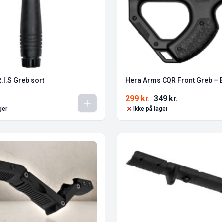
.I.S Greb sort
Hera Arms CQR Front Greb – 
299
kr.
349
kr.
ger
Ikke på lager