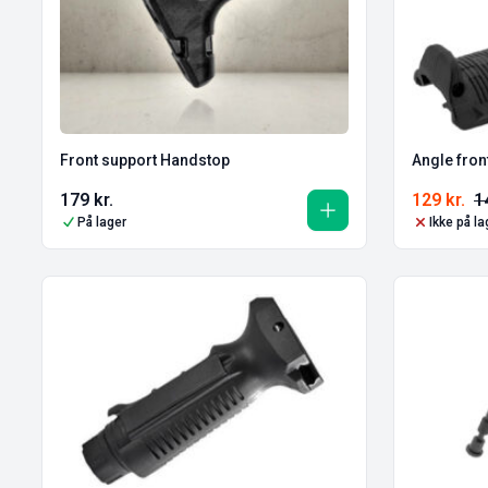
Front support Handstop
Angle fron
179
kr.
129
kr.
1
På lager
Ikke på la