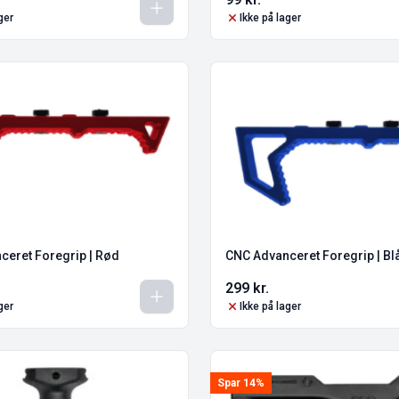
ger
Ikke på lager
ceret Foregrip | Rød
CNC Advanceret Foregrip | Bl
299
kr.
ger
Ikke på lager
Spar 14%