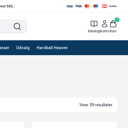
 over 500,-
0
Katalog
Konto
Kurv
anaer
Udsalg
Hardball Heaven
Viser 39 resultater