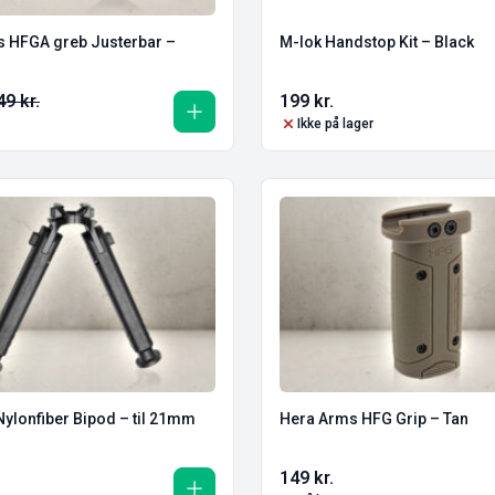
 greb Justerbar –
M-lok Handstop Kit – Black
49
kr.
199
kr.
Ikke på lager
Nylonfiber Bipod – til 21mm
Hera Arms HFG Grip – Tan
149
kr.