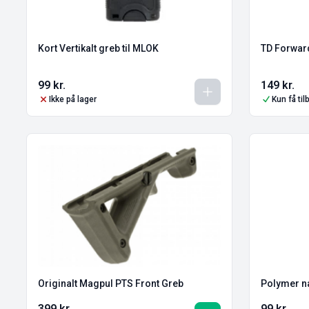
Kort Vertikalt greb til MLOK
TD Forward
99
kr.
149
kr.
Ikke på lager
Kun få ti
Originalt Magpul PTS Front Greb
Polymer n
399
kr.
99
kr.