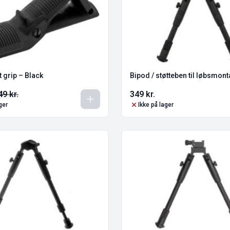
t grip – Black
Bipod / støtteben til løbsmon
49
kr.
349
kr.
ger
Ikke på lager