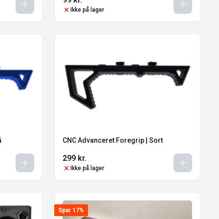
Ikke på lager
å
CNC Advanceret Foregrip | Sort
299
kr.
Ikke på lager
Spar 17%