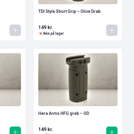
TDI Style Short Grip – Olive Drab
149
kr.
Ikke på lager
Hera Arms HFG greb – OD
149
kr.