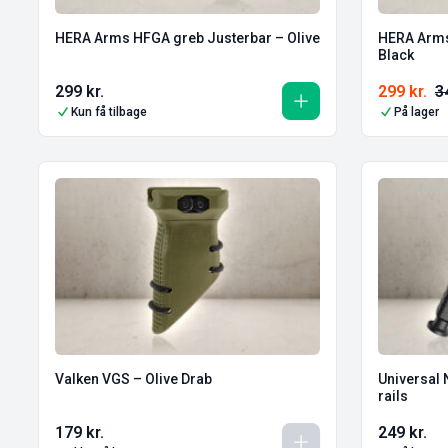
HERA Arms HFGA greb Justerbar – Olive
HERA Arms HFGA
Black
299
kr.
299
kr.
3
Kun få tilbage
På lager
Valken VGS – Olive Drab
Universal 
rails
179
kr.
249
kr.