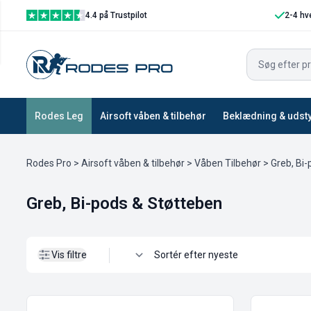
4.4 på Trustpilot
2-4 hv
Vis filtre
Rodes Leg
Airsoft våben & tilbehør
Beklædning & udst
Rodes Pro
>
Airsoft våben & tilbehør
>
Våben Tilbehør
> Greb, Bi
Greb, Bi-pods & Støtteben
Vis filtre