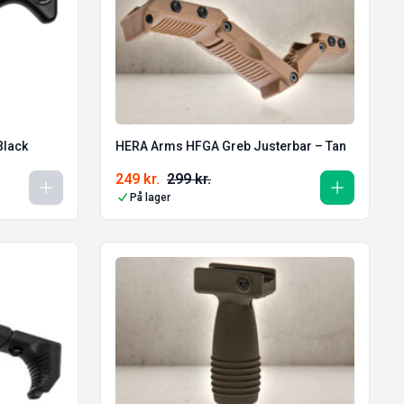
Black
HERA Arms HFGA Greb Justerbar – Tan
249
kr.
299
kr.
På lager