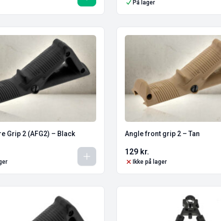
På lager
e Grip 2 (AFG2) – Black
Angle front grip 2 – Tan
129
kr.
ger
Ikke på lager