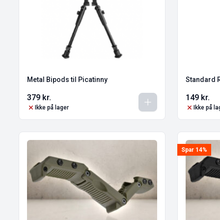
Metal Bipods til Picatinny
Standard R
379
kr.
149
kr.
Ikke på lager
Ikke på la
Spar 14%